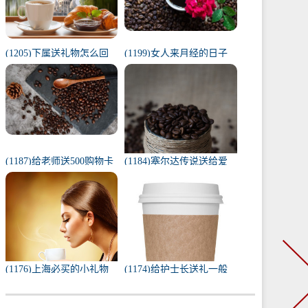
(1205)下属送礼物怎么回
(1199)女人来月经的日子
复（下属给我送礼我该如
代表什么（1一31日月经代
何回复）
表心情）
(1187)给老师送500购物卡
(1184)塞尔达传说送给爱
少吗（给老师送500还是
人的礼物（塞尔达茨琪米
1000）
任务100只蚱蜢）
(1176)上海必买的小礼物
(1174)给护士长送礼一般
（去上海必带的纪念品）
送什么合适（送护士长最
实用的东西）