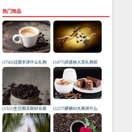
热门饰品
(1742)过周岁送什么礼物
(1477)送退休人员礼物前
好（1岁宝宝礼物排行榜）
十件排名（工会退休纪念
品范围）
(1321)生日那天刚好长辈
(1217)舅舅60大寿送什么
去世（父亲在我生日去世
礼物（舅舅60岁十大最佳
意味着）
礼物排行榜）