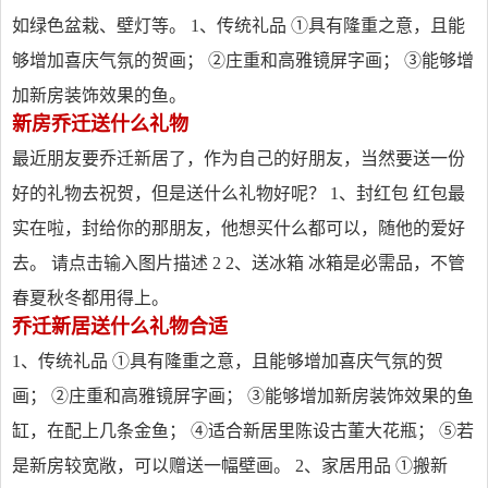
如绿色盆栽、壁灯等。 1、传统礼品 ①具有隆重之意，且能
够增加喜庆气氛的贺画； ②庄重和高雅镜屏字画； ③能够增
加新房装饰效果的鱼。
新房乔迁送什么礼物
最近朋友要乔迁新居了，作为自己的好朋友，当然要送一份
好的礼物去祝贺，但是送什么礼物好呢？ 1、封红包 红包最
实在啦，封给你的那朋友，他想买什么都可以，随他的爱好
去。 请点击输入图片描述 2 2、送冰箱 冰箱是必需品，不管
春夏秋冬都用得上。
乔迁新居送什么礼物合适
1、传统礼品 ①具有隆重之意，且能够增加喜庆气氛的贺
画； ②庄重和高雅镜屏字画； ③能够增加新房装饰效果的鱼
缸，在配上几条金鱼； ④适合新居里陈设古董大花瓶； ⑤若
是新房较宽敞，可以赠送一幅壁画。 2、家居用品 ①搬新