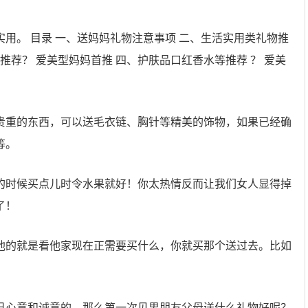
用。 目录 一、送妈妈礼物注意事项 二、生活实用类礼物推
推荐？ 爱美型妈妈首推 四、护肤品口红香水等推荐 ？ 爱美
贵重的东西，可以送毛衣链、胸针等精美的饰物，如果已经确
等。
的时候买点儿时令水果就好！你太热情反而让我们女人显得掉
了！
他的就是看他家现在正需要买什么，你就买那个送过去。比如
己心意和诚意的，那么第一次见男朋友父母送什么礼物好呢？