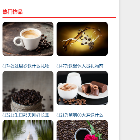
热门饰品
(1742)过周岁送什么礼物
(1477)送退休人员礼物前
好（1岁宝宝礼物排行榜）
十件排名（工会退休纪念
品范围）
(1321)生日那天刚好长辈
(1217)舅舅60大寿送什么
去世（父亲在我生日去世
礼物（舅舅60岁十大最佳
意味着）
礼物排行榜）