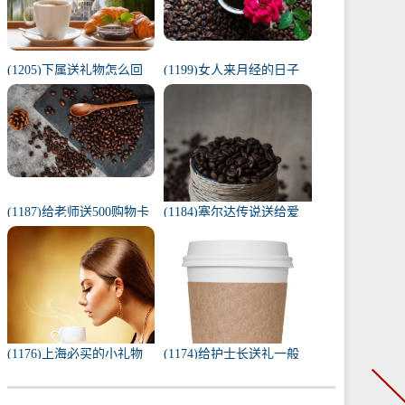
(1205)下属送礼物怎么回
(1199)女人来月经的日子
复（下属给我送礼我该如
代表什么（1一31日月经代
何回复）
表心情）
(1187)给老师送500购物卡
(1184)塞尔达传说送给爱
少吗（给老师送500还是
人的礼物（塞尔达茨琪米
1000）
任务100只蚱蜢）
(1176)上海必买的小礼物
(1174)给护士长送礼一般
（去上海必带的纪念品）
送什么合适（送护士长最
实用的东西）