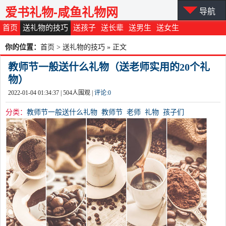
爱书礼物-咸鱼礼物网
导航
首页
送礼物的技巧
送孩子
送长辈
送男生
送女生
你的位置：
首页
>
送礼物的技巧
» 正文
教师节一般送什么礼物（送老师实用的20个礼
物）
2022-01-04 01:34:37 |
504
人围观 |
评论:
0
分类：
教师节一般送什么礼物
教师节
老师
礼物
孩子们