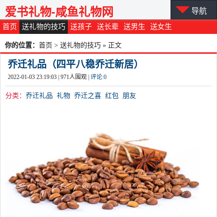
爱书礼物-咸鱼礼物网
导航
首页
送礼物的技巧
送孩子
送长辈
送男生
送女生
你的位置：
首页
>
送礼物的技巧
» 正文
乔迁礼品（四平八稳乔迁新居）
2022-01-03 23:19:03 |
971
人围观 |
评论:
0
分类：
乔迁礼品
礼物
乔迁之喜
红包
朋友