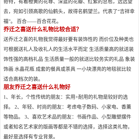
奇特，有着橙黄的花尊、深蓝的花瓣、红紫的总苞，远远望
去，宛如引颈高歌的仙鹤头，故得名鹤望兰。代表了“吉祥幸
福”。 百合——百合花花。
乔迁之喜送什么礼物比较合适？
送乔迁之喜的礼物我觉得最好要有装饰性的 而价位及种类也
可根据送礼人及收礼人的生活水平而定 生活质量高的就送装
饰性强的高档礼品 生活质量一般的就送比较务实的礼品 象装
饰画 水晶花瓶 成套的餐具或茶具 一小块漂亮的地毯就比较
适合高档次的装。
朋友乔迁之喜送什么礼物好
1、年长，个性传统的朋友：实用+耐用的礼物是较好的选
择。 2、年轻、时尚的朋友：考虑电子数码、小家电、香薰
等物品。 3、喜欢艺术品的朋友：书画作品、小型雕塑摆件
或者知名艺术家的版画等都是不错的选择，选择这类礼物，
最好是选择有专业背景。