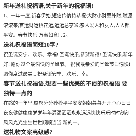
新年送礼祝福语,关于新年的祝福语!
1、一年一度,新春伊始,短信传情特恭祝:大财小财意外财,财源
滚滚来;官运财运桃花运,运运总亨通;亲人爱人和友人,人人都
平安。春节快乐,万事如意! . 2。
送礼祝福语简短10字?
祝圣诞安宁、欢乐、幸福! 圣诞快乐,恭贺新禧! 圣诞快乐,新年
好! 愿你过个最愉快的圣诞节。 祝我最亲爱的圣诞节日愉快!
愿你度过最美... 祝圣诞安宁、欢乐、幸。
春节送礼祝福语,想要一些优美的不俗的祝福语 要
独特一点的
在憨的一年里,愿您分分秒秒平平安安朝朝暮暮开开心心日日
夜夜健健康康岁岁年年潇潇洒洒永永远远快快乐乐时时刻刻
风风光光生生世世顺顺当当 新的一。
送礼物文案高级感?