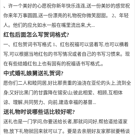
、许一个美好的心愿祝你新年快乐连连,送一份美妙的感觉祝
你来年万事圆圆,送一份漂亮的礼物祝你微笑甜甜。 2、年轻
人。他们的应允如水一般在嘴里流出来,大...
红包后面怎么写贺词格式?
一、红包贺词书写格式 1、红包祝福可以竖着写,也可以横着
写,可以根据当地红包的书写情况或者自己的书写习惯来。现
在有些结婚红包上也有固有的祝福语书写格式,。
中式婚礼娘舅送礼贺词?
愿你们二人和睦同居,好比那贵重的油浇在亚伦的头上,流到全
身;又好比黑门的甘露降在锡安山;彼此相爱、相顾,互相体
谅、理解,共同努力、向前,建造幸福的基督...
送礼物时说哪些话比较好呢?
送礼也是一门学问,你要送给长者,那就问问好,帮拾道拾道家
物,放下礼物就回来就可以了。要是去亲朋好友家那就要畅谈