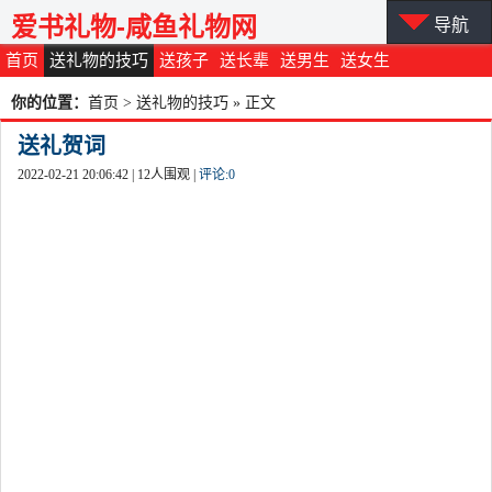
爱书礼物-咸鱼礼物网
导航
首页
送礼物的技巧
送孩子
送长辈
送男生
送女生
你的位置：
首页
>
送礼物的技巧
» 正文
送礼贺词
2022-02-21 20:06:42 |
12
人围观 |
评论:
0