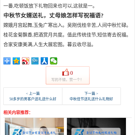
一番,吃顿饭放下礼物回来也可以,这就是一。
中秋节女婿送礼，丈母娘怎样写祝福语?
嫦娥月宫起舞,玉兔广寒出入。吴刚伐桂辛苦,人间中秋忙碌。
桂花金菊飘香,把酒赏月共度。值此传统佳节,短信寄去祝福。
合家安康美满,人生大展宏图。暮云收尽溢。
0
写的不错，赞一个！
< 上一篇
下一篇 >
50多岁的男客户送礼送什么好
中秋佳节送礼送什么礼物好
相关内容推荐：