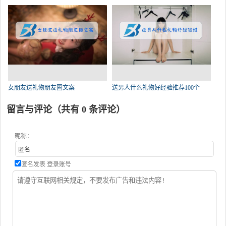
女朋友送礼物朋友圈文案
送男人什么礼物好经验推荐100个
留言与评论（共有
0
条评论）
昵称：
匿名发表
登录账号