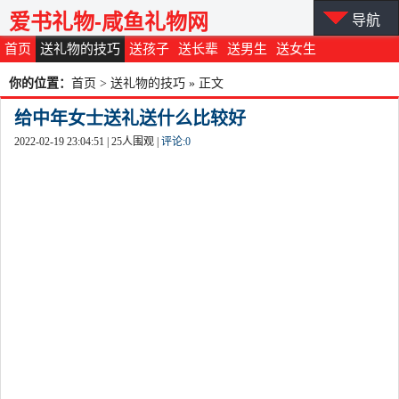
爱书礼物-咸鱼礼物网
导航
首页
送礼物的技巧
送孩子
送长辈
送男生
送女生
你的位置：
首页
>
送礼物的技巧
» 正文
给中年女士送礼送什么比较好
2022-02-19 23:04:51 |
25
人围观 |
评论:
0