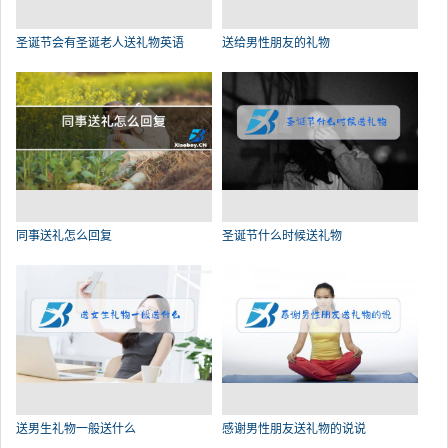
圣诞节会有圣诞老人送礼物英语
送给男性朋友的礼物
同事送礼怎么回复
圣诞节什么时候送礼物
送男生礼物一般送什么
感谢男性朋友送礼物的说说