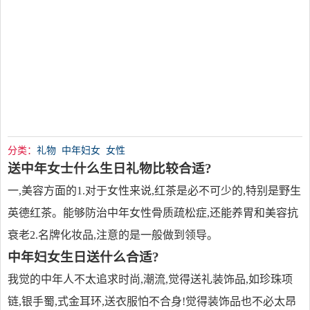
分类：
礼物
中年妇女
女性
送中年女士什么生日礼物比较合适?
一,美容方面的1.对于女性来说,红茶是必不可少的,特别是野生
英德红茶。能够防治中年女性骨质疏松症,还能养胃和美容抗
衰老2.名牌化妆品,注意的是一般做到领导。
中年妇女生日送什么合适?
我觉的中年人不太追求时尚,潮流,觉得送礼装饰品,如珍珠项
链,银手蜀,式金耳环,送衣服怕不合身!觉得装饰品也不必太昂