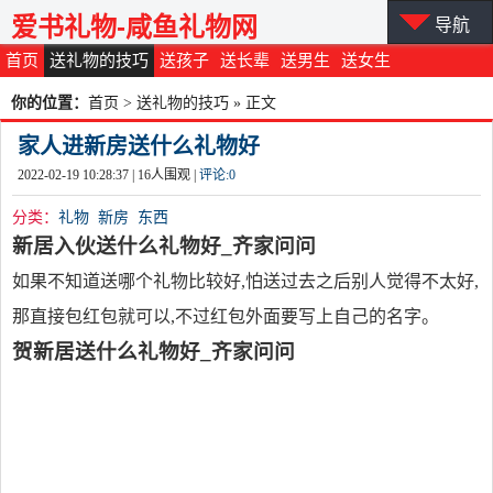
爱书礼物-咸鱼礼物网
导航
首页
送礼物的技巧
送孩子
送长辈
送男生
送女生
你的位置：
首页
>
送礼物的技巧
» 正文
家人进新房送什么礼物好
2022-02-19 10:28:37 |
16
人围观 |
评论:
0
分类：
礼物
新房
东西
新居入伙送什么礼物好_齐家问问
如果不知道送哪个礼物比较好,怕送过去之后别人觉得不太好,
那直接包红包就可以,不过红包外面要写上自己的名字。
贺新居送什么礼物好_齐家问问