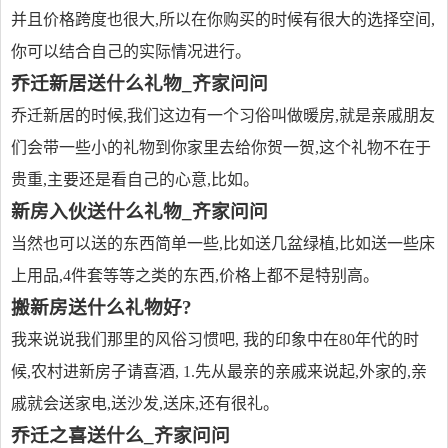
并且价格跨度也很大,所以在你购买的时候有很大的选择空间,
你可以结合自己的实际情况进行。
乔迁新居送什么礼物_齐家问问
乔迁新居的时候,我们这边有一个习俗叫做暖房,就是亲戚朋友
们会带一些小的礼物到你家里去给你贺一贺,这个礼物不在于
贵重,主要还是看自己的心意,比如。
新房入伙送什么礼物_齐家问问
当然也可以送的东西简单一些,比如送几盆绿植,比如送一些床
上用品,4件套等等之类的东西,价格上都不是特别高。
搬新房送什么礼物好?
我来说说我们那里的风俗习惯吧, 我的印象中在80年代的时
候,农村进新房子请喜酒, 1.先从最亲的亲戚来说起,外家的,亲
戚就会送家电,送沙发,送床,还有很礼。
乔迁之喜送什么_齐家问问