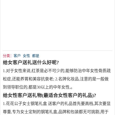
分类：
客户
女性
都是
给女客户送礼送什么好呢?
1.对于女性来说,红茶是必不可少的,能够防治中年女性骨质疏
松症,还能养胃和美容抗衰老; 2.名牌化妆品,注意的是一般做
到领导职位的,都是30以上的中年女性,。
给女性客户送礼物(最适合女性客户的礼品)?
1.花花公子女士钢笔礼盒 送客户的礼品首先要高档,其次要显
尊重,专为女士定制的钢笔礼盒,品牌和包装都无可挑剔,用于