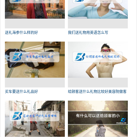
送礼海参什么样的好
我们送礼物用英语怎么写
买车要送什么礼品好
给顾客送什么礼物比较好美容院做客