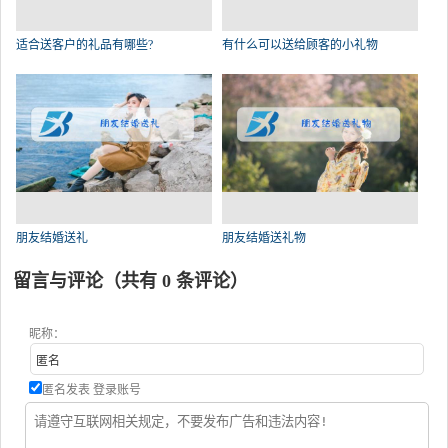
适合送客户的礼品有哪些?
有什么可以送给顾客的小礼物
朋友结婚送礼
朋友结婚送礼物
留言与评论（共有
0
条评论）
昵称：
匿名发表
登录账号