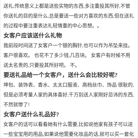
送礼,传统意义上都是送些实物的东西,多注重投其所好,不管
你送礼的目的是什么,总是要送一些对方喜欢的东西,但在送礼
的过程中要注重表达礼轻情重的中心思想。。
女客户应该送什么礼物
我前段时间送了女客户一个银的胸针,也可以作为吊坠来挂。
客户很喜欢。 也花不了多少钱,几百块。 女客户有时候不用
送太名贵的,只要投其所好吧。 不。
要送礼品给一个女客户，送什么会比较好呢?
坤包、装饰表、香水、太太口服液、高档丝巾、饰品 很耿的,
但是必须考量人家的具体喜好,千万别送人家刚好忌讳的东西,
不然就惨了!
女客户送什么礼品好?
女客户的话可以看看她有什么需要,比如说他家有孩子可以送
一些宝宝用的用品,如果说他需要化妆品的话,就可以买一套化