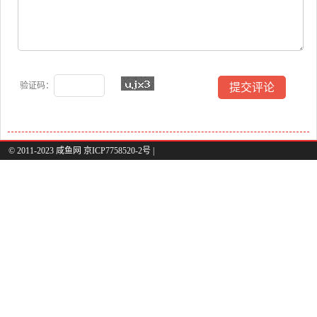
验证码：
© 2011-2023 咸鱼网 京ICP7758520-2号 |