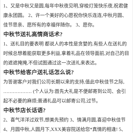
1、又是中秋又是圆,每年中秋夜见明,穿梭灯笼快乐夜,祝君健
康永团圆。 2、许一个美好的心愿祝你快乐连连,中秋月圆、
佳节思亲、愿所有的幸福伴随你。 3、愿你。
中秋节送礼高情商话术?
1、送礼目的要表明 都说人的本性是贪婪的,有些人在送礼的
时候总想着能获取更多利益,拿着礼品在领导面前,对自己的目
的遮遮掩掩,不但试图通过这一次送礼来表达。
中秋节给客户送礼话怎么说?
为答谢客户对我们公司长期以来的支持,值此中秋佳节之际,
……………… (个人认为:首先大礼是不便邮寄到公司、会引
起不必要的麻烦;普通礼品可以邮寄公司,过节。
中秋节店长话语?
2、喜气洋洋过双节,想美先预约 3、情满月圆,喜迎中秋佳节
4、月圆中秋,人圆月下,XXX美容院送给您*真情的相逢! 5、