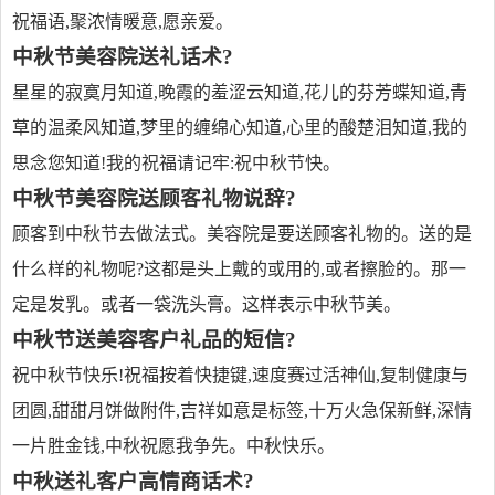
祝福语,聚浓情暖意,愿亲爱。
中秋节美容院送礼话术?
星星的寂寞月知道,晚霞的羞涩云知道,花儿的芬芳蝶知道,青
草的温柔风知道,梦里的缠绵心知道,心里的酸楚泪知道,我的
思念您知道!我的祝福请记牢:祝中秋节快。
中秋节美容院送顾客礼物说辞?
顾客到中秋节去做法式。美容院是要送顾客礼物的。送的是
什么样的礼物呢?这都是头上戴的或用的,或者擦脸的。那一
定是发乳。或者一袋洗头膏。这样表示中秋节美。
中秋节送美容客户礼品的短信?
祝中秋节快乐!祝福按着快捷键,速度赛过活神仙,复制健康与
团圆,甜甜月饼做附件,吉祥如意是标签,十万火急保新鲜,深情
一片胜金钱,中秋祝愿我争先。中秋快乐。
中秋送礼客户高情商话术?