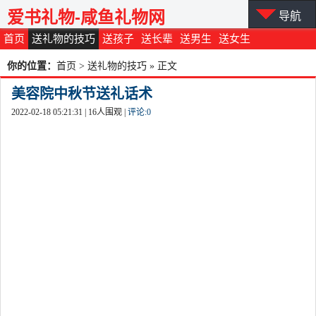
爱书礼物-咸鱼礼物网
导航
首页
送礼物的技巧
送孩子
送长辈
送男生
送女生
你的位置：
首页
>
送礼物的技巧
» 正文
美容院中秋节送礼话术
2022-02-18 05:21:31 |
16
人围观 |
评论:
0