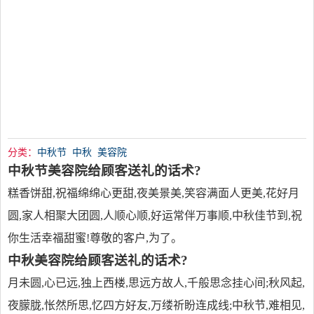
分类：
中秋节
中秋
美容院
中秋节美容院给顾客送礼的话术?
糕香饼甜,祝福绵绵心更甜,夜美景美,笑容满面人更美,花好月
圆,家人相聚大团圆,人顺心顺,好运常伴万事顺,中秋佳节到,祝
你生活幸福甜蜜!尊敬的客户,为了。
中秋美容院给顾客送礼的话术?
月未圆,心已远,独上西楼,思远方故人,千般思念挂心间;秋风起,
夜朦胧,怅然所思,忆四方好友,万缕祈盼连成线;中秋节,难相见,