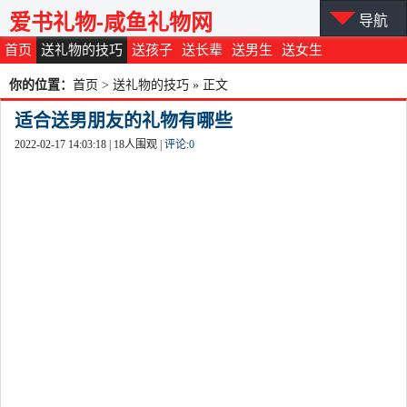
爱书礼物-咸鱼礼物网
导航
首页
送礼物的技巧
送孩子
送长辈
送男生
送女生
你的位置：
首页
>
送礼物的技巧
» 正文
适合送男朋友的礼物有哪些
2022-02-17 14:03:18 |
18
人围观 |
评论:
0