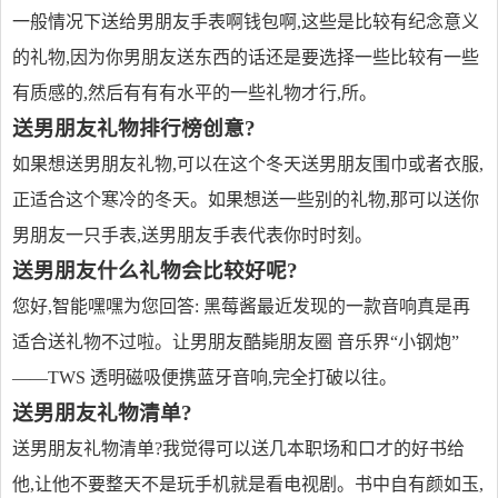
一般情况下送给男朋友手表啊钱包啊,这些是比较有纪念意义
的礼物,因为你男朋友送东西的话还是要选择一些比较有一些
有质感的,然后有有有水平的一些礼物才行,所。
送男朋友礼物排行榜创意?
如果想送男朋友礼物,可以在这个冬天送男朋友围巾或者衣服,
正适合这个寒冷的冬天。如果想送一些别的礼物,那可以送你
男朋友一只手表,送男朋友手表代表你时时刻。
送男朋友什么礼物会比较好呢?
您好,智能嘿嘿为您回答: 黑莓酱最近发现的一款音响真是再
适合送礼物不过啦。让男朋友酷毙朋友圈 音乐界“小钢炮”
——TWS 透明磁吸便携蓝牙音响,完全打破以往。
送男朋友礼物清单?
送男朋友礼物清单?我觉得可以送几本职场和口才的好书给
他,让他不要整天不是玩手机就是看电视剧。书中自有颜如玉,