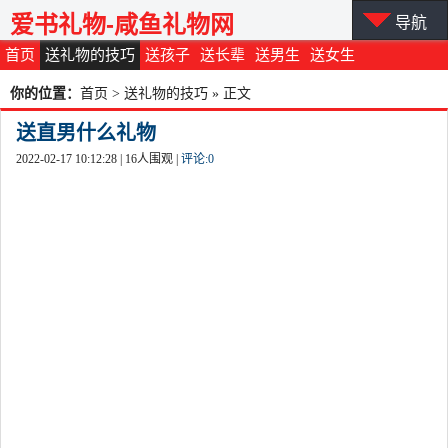
爱书礼物-咸鱼礼物网
导航
首页
送礼物的技巧
送孩子
送长辈
送男生
送女生
你的位置：
首页
>
送礼物的技巧
» 正文
送直男什么礼物
2022-02-17 10:12:28 |
16
人围观 |
评论:
0