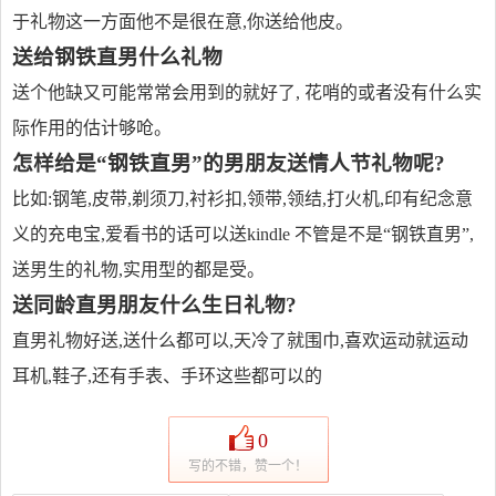
于礼物这一方面他不是很在意,你送给他皮。
送给钢铁直男什么礼物
送个他缺又可能常常会用到的就好了, 花哨的或者没有什么实
际作用的估计够呛。
怎样给是“钢铁直男”的男朋友送情人节礼物呢?
比如:钢笔,皮带,剃须刀,衬衫扣,领带,领结,打火机,印有纪念意
义的充电宝,爱看书的话可以送kindle 不管是不是“钢铁直男”,
送男生的礼物,实用型的都是受。
送同龄直男朋友什么生日礼物?
直男礼物好送,送什么都可以,天冷了就围巾,喜欢运动就运动
耳机,鞋子,还有手表、手环这些都可以的
0
写的不错，赞一个！