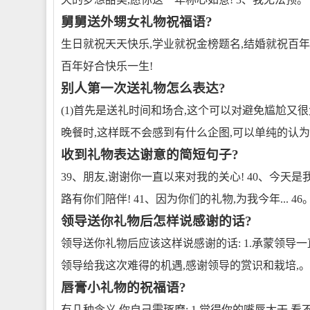
舅舅送外甥女礼物祝福语?
生日就祝天天快乐,学业就祝金榜题名,结婚就祝百年
百年好合快乐一生!
别人第一次送礼物怎么表达?
(1)首先是送礼时间和场合,这个可以对避免尴尬又
晚餐时,这样既不会感到有什么企图,可以单纯的认
收到礼物表达谢意的简短句子?
39、朋友,谢谢你一直以来对我的关心! 40、今天
路有你们陪伴! 41、因为你们的礼物,为我今年... 46
领导送你礼物后怎样说感谢的话?
领导送你礼物后应该这样说感谢的话: 1.承蒙领导一
领导给我这次难得的机遇,感谢领导的赏识和栽培,。
唇膏小礼物的祝福语?
有几种含义,你自己需琢磨: 1.觉得你的嘴唇太干,看