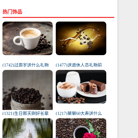
热门饰品
(1742)过周岁送什么礼物
(1477)送退休人员礼物前
好（1岁宝宝礼物排行榜）
十件排名（工会退休纪念
品范围）
(1321)生日那天刚好长辈
(1217)舅舅60大寿送什么
去世（父亲在我生日去世
礼物（舅舅60岁十大最佳
意味着）
礼物排行榜）