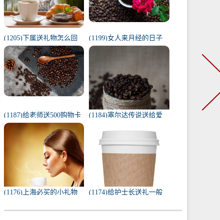
(1205)下属送礼物怎么回
(1199)女人来月经的日子
复（下属给我送礼我该如
代表什么（1一31日月经代
何回复）
表心情）
(1187)给老师送500购物卡
(1184)塞尔达传说送给爱
少吗（给老师送500还是
人的礼物（塞尔达茨琪米
1000）
任务100只蚱蜢）
(1176)上海必买的小礼物
(1174)给护士长送礼一般
（去上海必带的纪念品）
送什么合适（送护士长最
实用的东西）