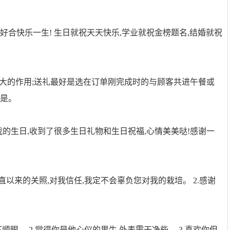
好合快乐一生! 生日就祝天天快乐,学业就祝金榜题名,结婚就祝
很大的作用;送礼最好是选在订单刚完成时的与顾客共进午餐或
为是。
是我的生日,收到了很多生日礼物和生日祝福,心情美美哒!感谢一
。
直以来的关照,对我信任,我定不会辜负您对我的栽培。 2.感谢
不顺眼。 2.觉得你是他心仪的男生,外表需干净些。 3.喜欢你但