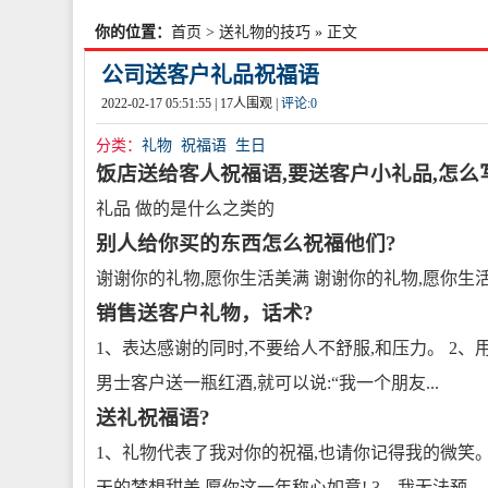
你的位置：
首页
>
送礼物的技巧
» 正文
公司送客户礼品祝福语
2022-02-17 05:51:55 |
17
人围观 |
评论:
0
分类：
礼物
祝福语
生日
饭店送给客人祝福语,要送客户小礼品,怎么
礼品 做的是什么之类的
别人给你买的东西怎么祝福他们?
谢谢你的礼物,愿你生活美满 谢谢你的礼物,愿你生
销售送客户礼物，话术?
1、表达感谢的同时,不要给人不舒服,和压力。 2、
男士客户送一瓶红酒,就可以说:“我一个朋友...
送礼祝福语?
1、礼物代表了我对你的祝福,也请你记得我的微笑。
天的梦想甜美,愿你这一年称心如意! 3、我无法预。