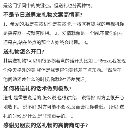
是这门学问中的关键点。但送礼也分两种情。
不是节日送男友礼物文案高情商?
1、亲爱的,我是提款机你是提款卡,一按就有钱,我的电视机你
是摇控器一按就有图相。 2、爱情就像是一个圆,不管你向左
还是右,站在终点的那个人始终会出现。 3。
送礼物怎么开口?
其实送礼物?可以用很多拐着弯的话开头比如 1.“呀xxx,我发现
你今天格外的美,我但是我觉得你美还差了点东西。”然后在
他问她还差什么的时候,你就说“还差我送。
如何将送礼的话术做到极致?
送礼,是需要说话的,怎么说,也很讲究。 说得好,对方会很开心
地收下。 说不好,对方可能不会收,反而会把你看低。 所以,送
礼的时候,说什么,是非常重要的。 。
感谢男朋友的送礼物的高情商句子?