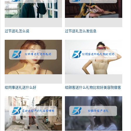
过节送礼怎么说
过节送礼怎么发信息
给同事送礼送什么好
给顾客送什么礼物比较好美容院做客