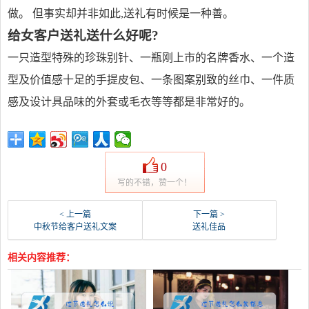
做。 但事实却并非如此,送礼有时候是一种善。
给女客户送礼送什么好呢?
一只造型特殊的珍珠别针、一瓶刚上市的名牌香水、一个造
型及价值感十足的手提皮包、一条图案别致的丝巾、一件质
感及设计具品味的外套或毛衣等等都是非常好的。
0
写的不错，赞一个！
< 上一篇
下一篇 >
中秋节给客户送礼文案
送礼佳品
相关内容推荐：