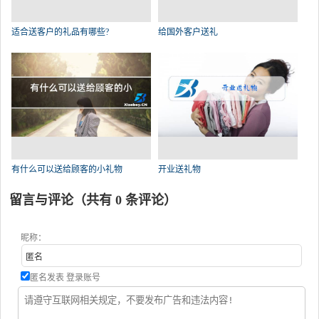
适合送客户的礼品有哪些?
给国外客户送礼
有什么可以送给顾客的小礼物
开业送礼物
留言与评论（共有
0
条评论）
昵称：
匿名发表
登录账号