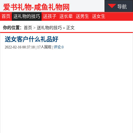
爱书礼物-咸鱼礼物网
导航
首页
送礼物的技巧
送孩子
送长辈
送男生
送女生
你的位置：
首页
>
送礼物的技巧
» 正文
送女客户什么礼品好
2022-02-16 00:37:18 |
17
人围观 |
评论:
0