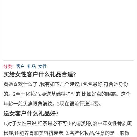
分类：
客户
礼品
女性
买给女性客户什么礼品合适?
看她喜欢什么了 ,我有如下几个建议;1包包最好,符合她身份
的。2至于化妆品,要送基础特护型的,比如好点的眼霜。这个
年龄一般头痛眼角皱纹。3现在很流行送消费。
送女客户什么礼品好?
1.对于女性来说,红茶是必不可少的,能够防治中年女性骨质疏
松症,还能养胃和美容抗衰老; 2.名牌化妆品,注意的是一般做