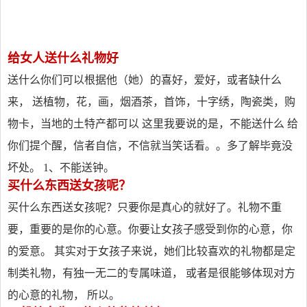
给女人送什么礼物好
送什么你们可以根据他（她）的喜好，爱好，或者缺什么
来， 送植物，花，画，烟酒茶，首饰，十字绣，陶瓷类，购
物卡，当地的土特产都可以 这里我要说的是，不能送什么 给
你们提个醒，信者自信，不信就当笑话看。。多了解毕竟没
坏处。 1、不能送钟。
买什么东西送女孩呢？
买什么东西送女孩呢？只要你是真心的就好了。礼物不重
要，重要的是你的心意。你要让女孩子感受到你的心意，你
的爱意。 其实对于女孩子来说，她们比较喜欢的礼物都是定
制类礼物，有独一无二的专属味道， 或者是很能够体现对方
的心意的礼物， 所以。