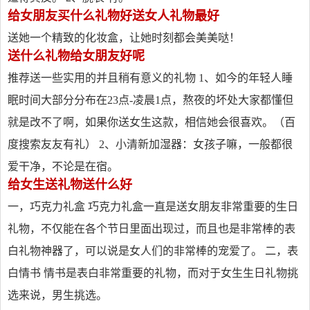
给女朋友买什么礼物好送女人礼物最好
送她一个精致的化妆盒，让她时刻都会美美哒！
送什么礼物给女朋友好呢
推荐送一些实用的并且稍有意义的礼物 1、如今的年轻人睡
眠时间大部分分布在23点-凌晨1点，熬夜的坏处大家都懂但
就是改不了啊，如果你送女生这款，相信她会很喜欢。（百
度搜索友友有礼） 2、小清新加湿器：女孩子嘛，一般都很
爱干净，不论是在宿。
给女生送礼物送什么好
一，巧克力礼盒 巧克力礼盒一直是送女朋友非常重要的生日
礼物，不仅能在各个节日里面出现过，而且也是非常棒的表
白礼物神器了，可以说是女人们的非常棒的宠爱了。 二，表
白情书 情书是表白非常重要的礼物，而对于女生生日礼物挑
选来说，男生挑选。