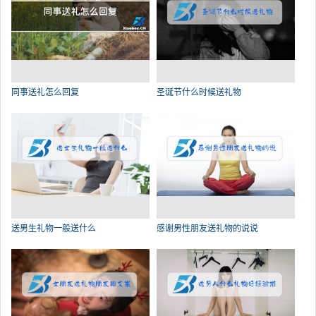
同事送礼怎么回复
圣诞节什么时候送礼物
送男生礼物一般送什么
感谢男性朋友送礼物的说说