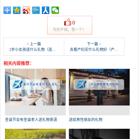
0
写的不错，赞一个！
< 上一篇
下一篇 >
2岁小女孩送什么礼物（送二岁宝宝生日礼物排名）
去看产妇买什么礼物好（产妇最希望得到的礼物）
相关内容推荐：
圣诞节会有圣诞老人送礼物英语
送给男性朋友的礼物