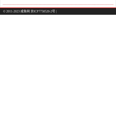
© 2011-2023 咸鱼网 京ICP7758520-2号 |