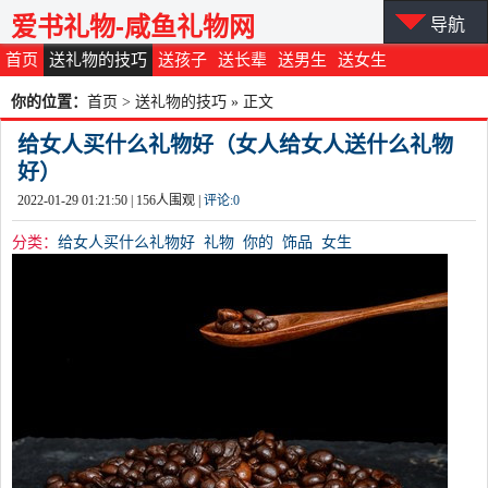
爱书礼物-咸鱼礼物网
导航
首页
送礼物的技巧
送孩子
送长辈
送男生
送女生
你的位置：
首页
>
送礼物的技巧
» 正文
给女人买什么礼物好（女人给女人送什么礼物
好）
2022-01-29 01:21:50 |
156
人围观 |
评论:
0
分类：
给女人买什么礼物好
礼物
你的
饰品
女生