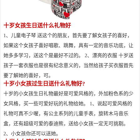
十岁女孩生日送什么礼物好
1、儿童电子琴 送这个的朋友，首先要了解女孩子的喜好，
如果这个女孩子喜好唱歌、跳舞，具有一定的音乐功底，让
她多多学习，送这个是最好不过的。 2、漂亮的衣服 十岁送
孩子一套衣服也是很有纪念意义的，当然给孩子买衣服首先
要了解她的喜好，可。
十岁小女孩过生日送什么礼物好?
十岁的小女孩生日礼物最好是可爱风格的，外加粉色系的少
女风格，买一些可爱好玩的礼物给她。 1、说起可爱风格的
礼物可真不少喔，有公主系列的儿童手表，旋转木马音乐
盒，还有超级可爱的泰迪熊，送给小女孩一定无可挑剔。
2、小女孩你还可以送她。