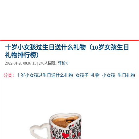
十岁小女孩过生日送什么礼物（10岁女孩生日
礼物排行榜）
2022-01-28 09:07:13 |
240
人围观 |
评论:
0
分类：
十岁小女孩过生日送什么礼物
女孩子
礼物
小女孩
生日礼物