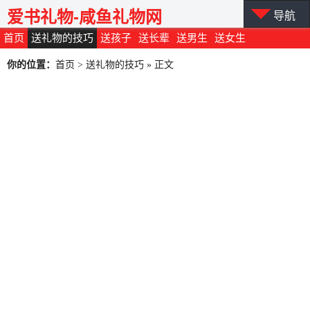
爱书礼物-咸鱼礼物网
导航
首页
送礼物的技巧
送孩子
送长辈
送男生
送女生
你的位置：
首页
>
送礼物的技巧
» 正文