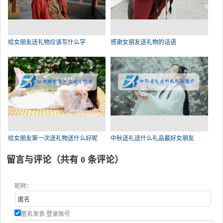
给女朋友送礼物应该写什么字
感谢女朋友送礼物的话语
给女朋友第一次送礼物送什么好呢
中秋送礼送什么礼品最好女朋友
留言与评论（共有
0
条评论）
昵称：
匿名发表
登录账号