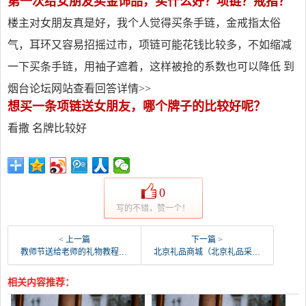
第一次给女朋友买金饰品，买什么好？项链？戒指？
楼主对女朋友真是好，我个人觉得买条手链，金戒指太俗
气，耳环又容易招摇过市，项链可能花钱比较多，不如缩减
一下买条手链，用袖子遮着，这样被抢的系数也可以降低 到
烟台论坛网站查看回答详情>>
想买一条项链送女朋友，哪个牌子的比较好呢？
看撒 名牌比较好
0
写的不错，赞一个！
< 上一篇
下一篇 >
教师节送给老师的礼物教程（）
北京礼品商城（北京礼品采购）
相关内容推荐：