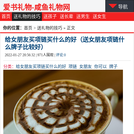
爱书礼物-咸鱼礼物网
导航
首页
送礼物的技巧
送孩子
送长辈
送男生
送女生
你的位置：
首页
>
送礼物的技巧
» 正文
给女朋友买项链买什么的好（送女朋友项链什
么牌子比较好）
2022-01-27 20:56:32 |
971
人围观 |
评论:
0
分类：
给女朋友买项链买什么的好
项链
女朋友
你可以
牌子