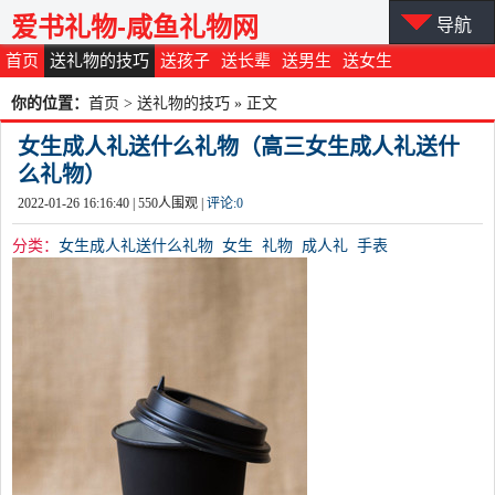
爱书礼物-咸鱼礼物网
导航
首页
送礼物的技巧
送孩子
送长辈
送男生
送女生
你的位置：
首页
>
送礼物的技巧
» 正文
女生成人礼送什么礼物（高三女生成人礼送什
么礼物）
2022-01-26 16:16:40 |
550
人围观 |
评论:
0
分类：
女生成人礼送什么礼物
女生
礼物
成人礼
手表