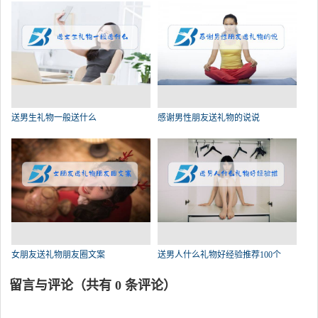
送男生礼物一般送什么
感谢男性朋友送礼物的说说
女朋友送礼物朋友圈文案
送男人什么礼物好经验推荐100个
留言与评论（共有
0
条评论）