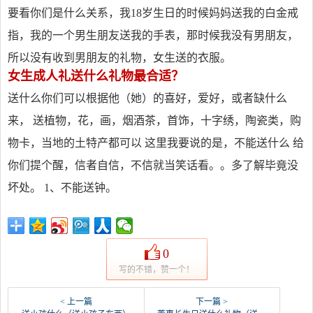
要看你们是什么关系，我18岁生日的时候妈妈送我的白金戒
指，我的一个男生朋友送我的手表，那时候我没有男朋友，
所以没有收到男朋友的礼物，女生送的衣服。
女生成人礼送什么礼物最合适？
送什么你们可以根据他（她）的喜好，爱好，或者缺什么
来， 送植物，花，画，烟酒茶，首饰，十字绣，陶瓷类，购
物卡，当地的土特产都可以 这里我要说的是，不能送什么 给
你们提个醒，信者自信，不信就当笑话看。。多了解毕竟没
坏处。 1、不能送钟。
0
写的不错，赞一个！
< 上一篇
下一篇 >