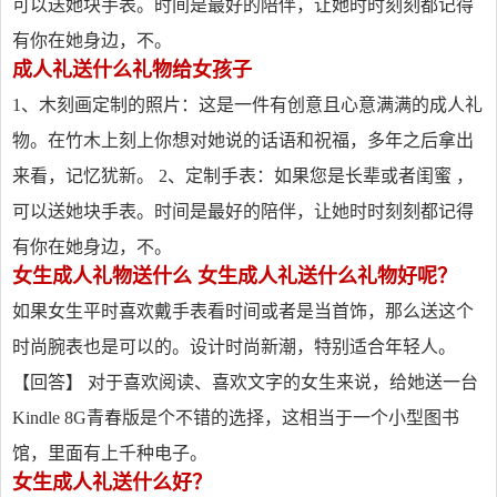
可以送她块手表。时间是最好的陪伴，让她时时刻刻都记得
有你在她身边，不。
成人礼送什么礼物给女孩子
1、木刻画定制的照片：这是一件有创意且心意满满的成人礼
物。在竹木上刻上你想对她说的话语和祝福，多年之后拿出
来看，记忆犹新。 2、定制手表：如果您是长辈或者闺蜜 ，
可以送她块手表。时间是最好的陪伴，让她时时刻刻都记得
有你在她身边，不。
女生成人礼物送什么 女生成人礼送什么礼物好呢？
如果女生平时喜欢戴手表看时间或者是当首饰，那么送这个
时尚腕表也是可以的。设计时尚新潮，特别适合年轻人。
【回答】 对于喜欢阅读、喜欢文字的女生来说，给她送一台
Kindle 8G青春版是个不错的选择，这相当于一个小型图书
馆，里面有上千种电子。
女生成人礼送什么好？