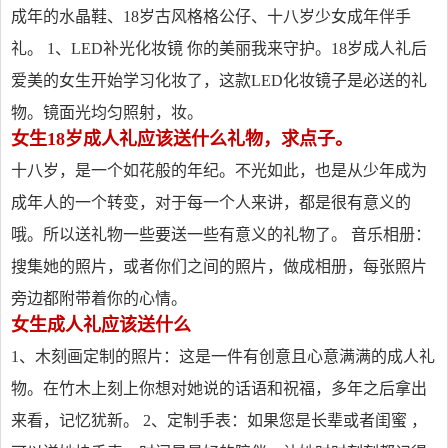
成年的水晶鞋、18岁古风格格公仔、十八岁少女成年伴手
礼。 1、LED补光化妆镜 你的美丽我来守护。18岁成人礼后
爱美的女生开始学习化妆了，这款LED化妆镜子是必送的礼
物。镜面光均匀照射，妆。
女生18岁成人礼应该送什么礼物，求点子。
十八岁，是一个如花般的年纪。不光如此，也是从少年成为
成年人的一个转变，对于每一个人来讲，都是很有意义的
哦。所以送礼物一些要送一些有意义的礼物了。 音乐相册：
搜集她的照片，或者你们之间的照片，做成相册，每张照片
旁边都附带着你的心情。
女生成人礼应该送什么
1、木刻画定制的照片：这是一件有创意且心意满满的成人礼
物。在竹木上刻上你想对她说的话语和祝福，多年之后拿出
来看，记忆犹新。 2、定制手表：如果您是长辈或者闺蜜 ，