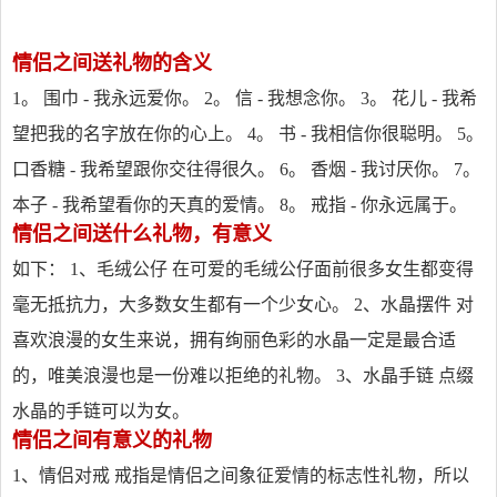
情侣之间送礼物的含义
1。 围巾 - 我永远爱你。 2。 信 - 我想念你。 3。 花儿 - 我希
望把我的名字放在你的心上。 4。 书 - 我相信你很聪明。 5。
口香糖 - 我希望跟你交往得很久。 6。 香烟 - 我讨厌你。 7。
本子 - 我希望看你的天真的爱情。 8。 戒指 - 你永远属于。
情侣之间送什么礼物，有意义
如下： 1、毛绒公仔 在可爱的毛绒公仔面前很多女生都变得
毫无抵抗力，大多数女生都有一个少女心。 2、水晶摆件 对
喜欢浪漫的女生来说，拥有绚丽色彩的水晶一定是最合适
的，唯美浪漫也是一份难以拒绝的礼物。 3、水晶手链 点缀
水晶的手链可以为女。
情侣之间有意义的礼物
1、情侣对戒 戒指是情侣之间象征爱情的标志性礼物，所以