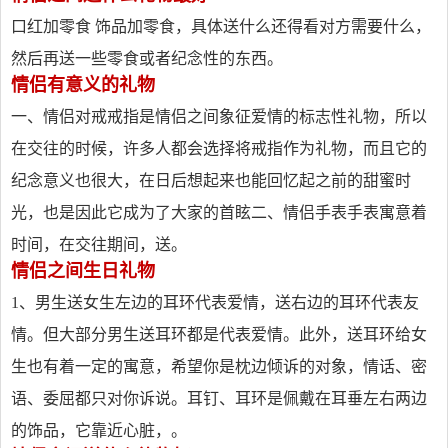
口红加零食 饰品加零食，具体送什么还得看对方需要什么，
然后再送一些零食或者纪念性的东西。
情侣有意义的礼物
一、情侣对戒戒指是情侣之间象征爱情的标志性礼物，所以
在交往的时候，许多人都会选择将戒指作为礼物，而且它的
纪念意义也很大，在日后想起来也能回忆起之前的甜蜜时
光，也是因此它成为了大家的首眩二、情侣手表手表寓意着
时间，在交往期间，送。
情侣之间生日礼物
1、男生送女生左边的耳环代表爱情，送右边的耳环代表友
情。但大部分男生送耳环都是代表爱情。此外，送耳环给女
生也有着一定的寓意，希望你是枕边倾诉的对象，情话、密
语、委屈都只对你诉说。耳钉、耳环是佩戴在耳垂左右两边
的饰品，它靠近心脏，。