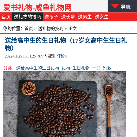
爱书礼物-咸鱼礼物网
导航
首页
送礼物的技巧
送孩子
送长辈
送男生
送女生
你的位置：
首页
>
送礼物的技巧
» 正文
送给高中生的生日礼物（17岁女高中生生日礼
物）
2022-01-25 13:31:25 |
977
人围观 |
评论:
0
分类：
送给高中生的生日礼物
礼物
生日礼物
一只
别致