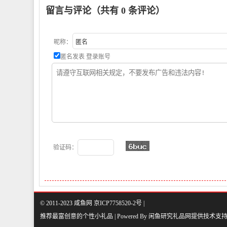
留言与评论（共有
0
条评论）
昵称：
匿名发表
登录账号
验证码：
© 2011-2023 咸鱼网 京ICP7758520-2号 |
推荐最富创意的个性小礼品 | Powered By
闲鱼研究礼品网
提供技术支