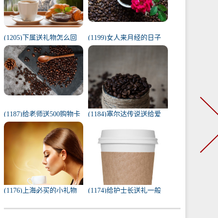
(1205)下属送礼物怎么回
(1199)女人来月经的日子
复（下属给我送礼我该如
代表什么（1一31日月经代
何回复）
表心情）
(1187)给老师送500购物卡
(1184)塞尔达传说送给爱
少吗（给老师送500还是
人的礼物（塞尔达茨琪米
1000）
任务100只蚱蜢）
(1176)上海必买的小礼物
(1174)给护士长送礼一般
（去上海必带的纪念品）
送什么合适（送护士长最
实用的东西）