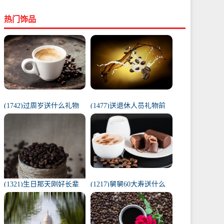
热门饰品
(1742)过周岁送什么礼物
(1477)送退休人员礼物前
好（1岁宝宝礼物排行榜）
十件排名（工会退休纪念
品范围）
(1321)生日那天刚好长辈
(1217)舅舅60大寿送什么
去世（父亲在我生日去世
礼物（舅舅60岁十大最佳
意味着）
礼物排行榜）