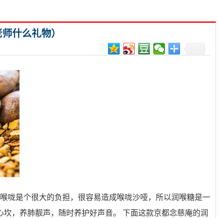
老师什么礼物）
对喉咙是个很大的负担，很容易造成喉咙沙哑，所以润喉糖是一
心坎，养肺靓声，随时养护好声音。 下面这款京都念慈庵的润