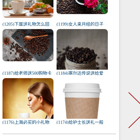
(1205)下属送礼物怎么回
(1199)女人来月经的日子
复（下属给我送礼我该如
代表什么（1一31日月经代
何回复）
表心情）
(1187)给老师送500购物卡
(1184)塞尔达传说送给爱
少吗（给老师送500还是
人的礼物（塞尔达茨琪米
1000）
任务100只蚱蜢）
(1176)上海必买的小礼物
(1174)给护士长送礼一般
（去上海必带的纪念品）
送什么合适（送护士长最
实用的东西）