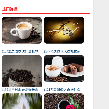
热门饰品
(1742)过周岁送什么礼物
(1477)送退休人员礼物前
好（1岁宝宝礼物排行榜）
十件排名（工会退休纪念
品范围）
(1321)生日那天刚好长辈
(1217)舅舅60大寿送什么
去世（父亲在我生日去世
礼物（舅舅60岁十大最佳
意味着）
礼物排行榜）