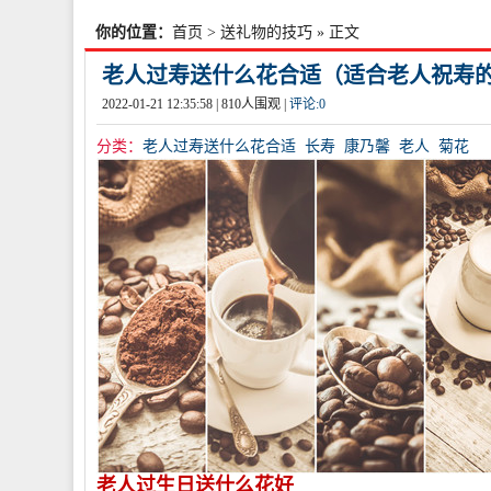
你的位置：
首页
>
送礼物的技巧
» 正文
老人过寿送什么花合适（适合老人祝寿
2022-01-21 12:35:58 |
810
人围观 |
评论:
0
分类：
老人过寿送什么花合适
长寿
康乃馨
老人
菊花
老人过生日送什么花好