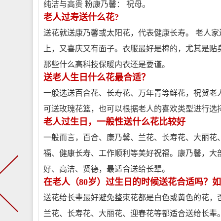
纯洁与高贵 粉康乃馨： 祝母。
老人过寿送什么花?
送花就送康乃馨或太阳花，代表健康长寿。 老人
上，又喜庆又有面子。衣服最好是棉的，尤其是贴
那些什么高科技保暖内衣还是要谨。
送老人生日什么花最合适？
一般选送百合花、长寿花、万年青等鲜花，祝贺老
可送玫瑰花篮，也可以根据老人的喜欢类型进行选
老人过生日，一般性送什么花比较好
一般而言，百合、康乃馨、兰花、长寿花、大丽花
福、健康长寿、工作顺利等美好祝福。康乃馨，大
好、高洁、贤德，最适合送给长辈。
在老人（80岁）过生日的时候送花合适吗？
送花给长辈最好避免整束花都是白色或黄色的花，
兰花、长寿花、大丽花、迎春花等都适合送给长辈