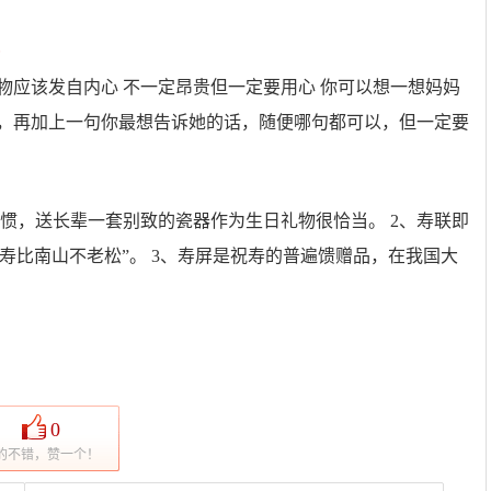
物应该发自内心 不一定昂贵但一定要用心 你可以想一想妈妈
她，再加上一句你最想告诉她的话，随便哪句都可以，但一定要
惯，送长辈一套别致的瓷器作为生日礼物很恰当。 2、寿联即
寿比南山不老松”。 3、寿屏是祝寿的普遍馈赠品，在我国大
0
的不错，赞一个！