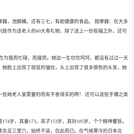
摩器，泡脚桶。还有三七，有助健康的食品。 按摩器：在大多
别是作为送老人的60大寿礼物，除了送上一份祝福之外，还可
都在为我而忙碌，而操劳。她这一生坎坎坷坷，都没有过过一天
。她脸上出现了斑驳的皱纹，头上出现了很多银色的头发，她
一些她老人家需要的而有不舍得买的啊！ 还可以送些手镯之类
4岁，其妻173，其子153岁，其孙105岁，个个精神矍铄，
续灸足三里穴，始终不渝，仅此而已。在气候寒冷的日本北