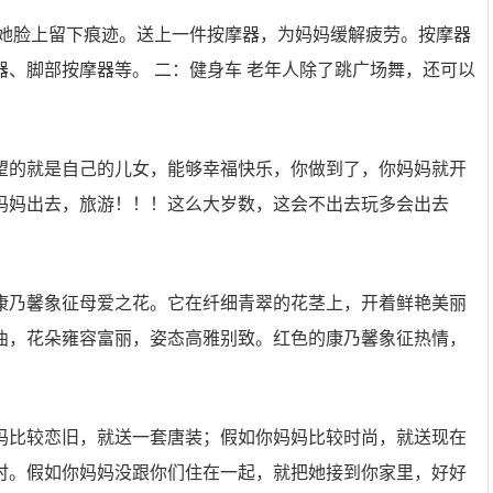
在她脸上留下痕迹。送上一件按摩器，为妈妈缓解疲劳。按摩器
、脚部按摩器等。 二：健身车 老年人除了跳广场舞，还可以
望的就是自己的儿女，能够幸福快乐，你做到了，你妈妈就开
妈妈出去，旅游！！！这么大岁数，这会不出去玩多会出去
统，康乃馨象征母爱之花。它在纤细青翠的花茎上，开着鲜艳美丽
曲，花朵雍容富丽，姿态高雅别致。红色的康乃馨象征热情，
妈比较恋旧，就送一套唐装；假如你妈妈比较时尚，就送现在
时。假如你妈妈没跟你们住在一起，就把她接到你家里，好好