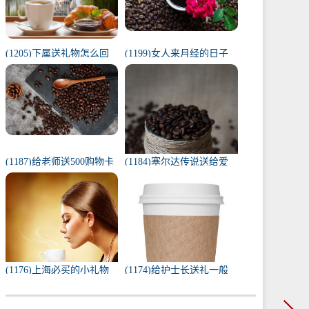
(1205)下属送礼物怎么回
(1199)女人来月经的日子
复（下属给我送礼我该如
代表什么（1一31日月经代
何回复）
表心情）
(1187)给老师送500购物卡
(1184)塞尔达传说送给爱
少吗（给老师送500还是
人的礼物（塞尔达茨琪米
1000）
任务100只蚱蜢）
(1176)上海必买的小礼物
(1174)给护士长送礼一般
（去上海必带的纪念品）
送什么合适（送护士长最
实用的东西）