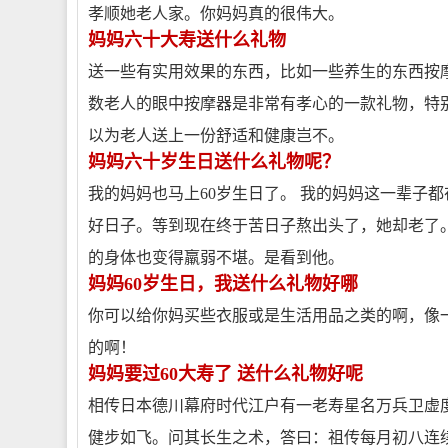
孝顺她老人家。你妈妈真的很伟大。
妈妈六十大寿送什么礼物
送一些有实用效果的东西，比如一些养生的东西按
数老人的眼中按摩器是非常有孝心的一款礼物，特
以为老人送上一份舒适和健康岂不。
妈妈六十岁生日送什么礼物呢？
我的妈妈也马上60岁生日了。 我的妈妈这一辈子
好日子。等到现在终于苦日子熬出头了，她却老了
的身体也变得羸弱不堪。是看到他。
妈妈60岁生日，我送什么礼物好哪
你可以给你妈买些衣服或是生活用品之类的啊，像
的啊！
妈妈要过60大寿了 送什么礼物好呢
相传日本德川幕府时代江户有一老寿星名万兵卫虚度17
健步如飞。问其长生之术，答曰：祖传每月初八连