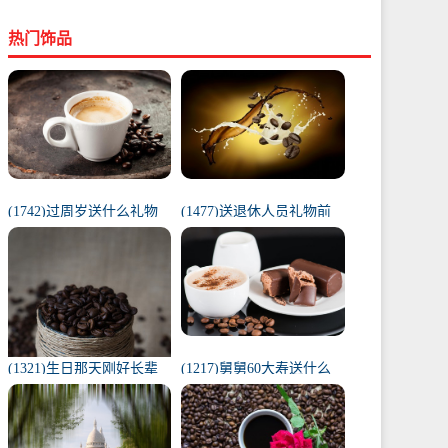
热门饰品
(1742)过周岁送什么礼物
(1477)送退休人员礼物前
好（1岁宝宝礼物排行榜）
十件排名（工会退休纪念
品范围）
(1321)生日那天刚好长辈
(1217)舅舅60大寿送什么
去世（父亲在我生日去世
礼物（舅舅60岁十大最佳
意味着）
礼物排行榜）