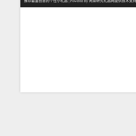
推荐最富创意的个性小礼品 | Powered By
闲鱼研究礼品网
提供技术支