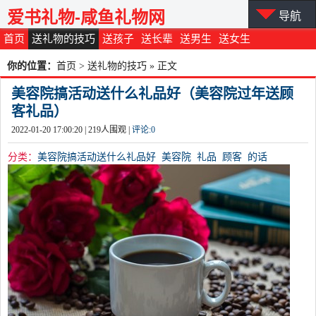
爱书礼物-咸鱼礼物网
导航
首页
送礼物的技巧
送孩子
送长辈
送男生
送女生
你的位置：
首页
>
送礼物的技巧
» 正文
美容院搞活动送什么礼品好（美容院过年送顾
客礼品）
2022-01-20 17:00:20 |
219
人围观 |
评论:
0
分类：
美容院搞活动送什么礼品好
美容院
礼品
顾客
的话