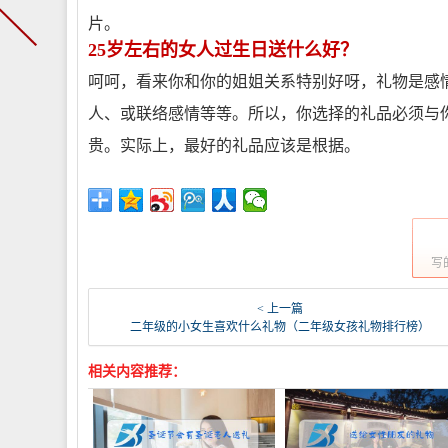
片。
25岁左右的女人过生日送什么好？
呵呵，看来你和你的姐姐关系特别好呀，礼物是感
人、或联络感情等等。所以，你选择的礼品必须与
贵。实际上，最好的礼品应该是根据。
写
< 上一篇
二年级的小女生喜欢什么礼物（二年级女孩礼物排行榜）
相关内容推荐：