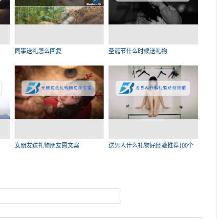
同事送礼怎么回复
圣诞节什么时候送礼物
女朋友送礼物朋友圈文案
送男人什么礼物好经验推荐100个