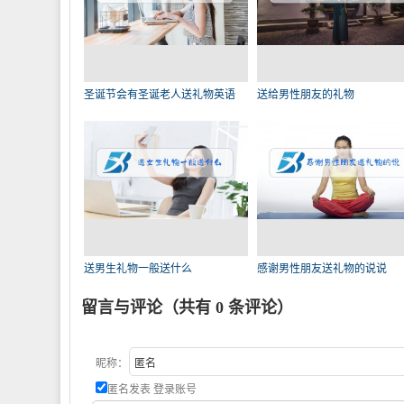
圣诞节会有圣诞老人送礼物英语
送给男性朋友的礼物
送男生礼物一般送什么
感谢男性朋友送礼物的说说
留言与评论（共有
0
条评论）
昵称：
匿名发表
登录账号