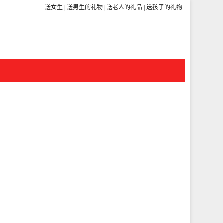
送女生
|
送男生的礼物
|
送老人的礼品
|
送孩子的礼物