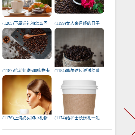
(1205)下属送礼物怎么回
(1199)女人来月经的日子
复（下属给我送礼我该如
代表什么（1一31日月经代
何回复）
表心情）
(1187)给老师送500购物卡
(1184)塞尔达传说送给爱
少吗（给老师送500还是
人的礼物（塞尔达茨琪米
1000）
任务100只蚱蜢）
(1176)上海必买的小礼物
(1174)给护士长送礼一般
（去上海必带的纪念品）
送什么合适（送护士长最
实用的东西）