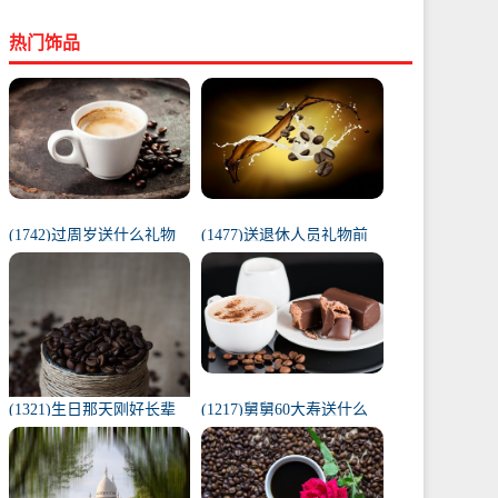
热门饰品
(1742)过周岁送什么礼物
(1477)送退休人员礼物前
好（1岁宝宝礼物排行榜）
十件排名（工会退休纪念
品范围）
(1321)生日那天刚好长辈
(1217)舅舅60大寿送什么
去世（父亲在我生日去世
礼物（舅舅60岁十大最佳
意味着）
礼物排行榜）