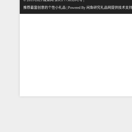
© 2011-2023 咸鱼网 京ICP7758520-2号 |
推荐最富创意的个性小礼品 | Powered By
闲鱼研究礼品网
提供技术支