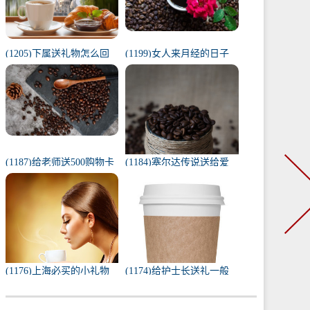
(1205)下属送礼物怎么回
(1199)女人来月经的日子
复（下属给我送礼我该如
代表什么（1一31日月经代
何回复）
表心情）
(1187)给老师送500购物卡
(1184)塞尔达传说送给爱
少吗（给老师送500还是
人的礼物（塞尔达茨琪米
1000）
任务100只蚱蜢）
(1176)上海必买的小礼物
(1174)给护士长送礼一般
（去上海必带的纪念品）
送什么合适（送护士长最
实用的东西）