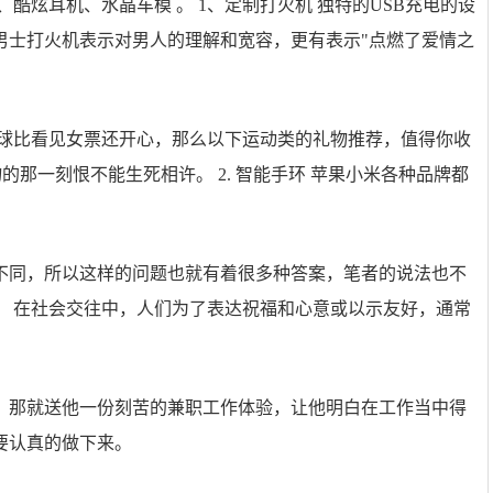
酷炫耳机、水晶车模 。 1、定制打火机 独特的USB充电的设
男士打火机表示对男人的理解和宽容，更有表示"点燃了爱情之
篮球比看见女票还开心，那么以下运动类的礼物推荐，值得你收
物的那一刻恨不能生死相许。 2. 智能手环 苹果小米各种品牌都
不同，所以这样的问题也就有着很多种答案，笔者的说法也不
。 在社会交往中，人们为了表达祝福和心意或以示友好，通常
。那就送他一份刻苦的兼职工作体验，让他明白在工作当中得
要认真的做下来。