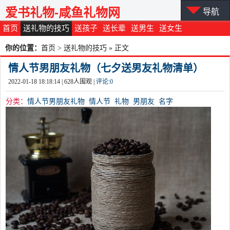
爱书礼物-咸鱼礼物网
导航
首页
送礼物的技巧
送孩子
送长辈
送男生
送女生
你的位置：
首页
>
送礼物的技巧
» 正文
情人节男朋友礼物（七夕送男友礼物清单）
2022-01-18 18:18:14 |
628
人围观 |
评论:
0
分类：
情人节男朋友礼物
情人节
礼物
男朋友
名字