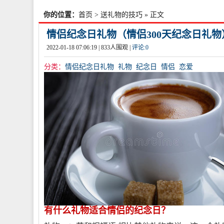
你的位置：
首页
>
送礼物的技巧
» 正文
情侣纪念日礼物（情侣300天纪念日礼物
2022-01-18 07:06:19 |
833
人围观 |
评论:
0
分类：
情侣纪念日礼物
礼物
纪念日
情侣
恋爱
有什么礼物适合情侣的纪念日？