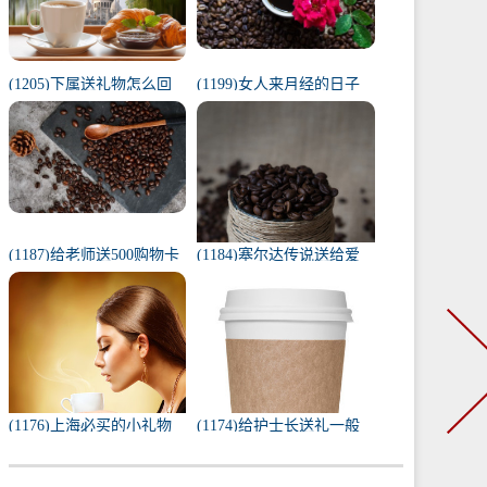
(1205)下属送礼物怎么回
(1199)女人来月经的日子
复（下属给我送礼我该如
代表什么（1一31日月经代
何回复）
表心情）
(1187)给老师送500购物卡
(1184)塞尔达传说送给爱
少吗（给老师送500还是
人的礼物（塞尔达茨琪米
1000）
任务100只蚱蜢）
(1176)上海必买的小礼物
(1174)给护士长送礼一般
（去上海必带的纪念品）
送什么合适（送护士长最
实用的东西）