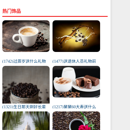
热门饰品
(1742)过周岁送什么礼物
(1477)送退休人员礼物前
好（1岁宝宝礼物排行榜）
十件排名（工会退休纪念
品范围）
(1321)生日那天刚好长辈
(1217)舅舅60大寿送什么
去世（父亲在我生日去世
礼物（舅舅60岁十大最佳
意味着）
礼物排行榜）