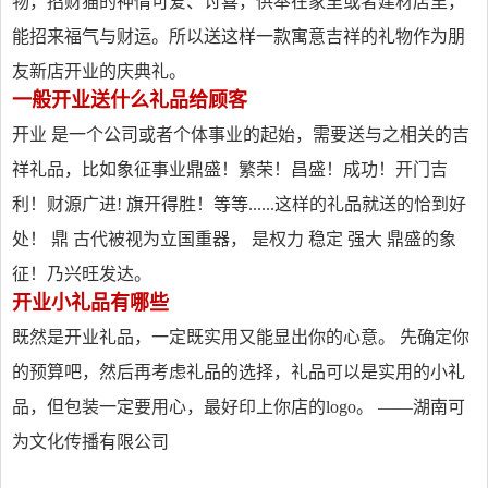
物，招财猫的神情可爱、讨喜，供奉在家里或者建材店里，
能招来福气与财运。所以送这样一款寓意吉祥的礼物作为朋
友新店开业的庆典礼。
一般开业送什么礼品给顾客
开业 是一个公司或者个体事业的起始，需要送与之相关的吉
祥礼品，比如象征事业鼎盛！繁荣！昌盛！成功！开门吉
利！财源广进! 旗开得胜！等等......这样的礼品就送的恰到好
处！ 鼎 古代被视为立国重器， 是权力 稳定 强大 鼎盛的象
征！乃兴旺发达。
开业小礼品有哪些
既然是开业礼品，一定既实用又能显出你的心意。 先确定你
的预算吧，然后再考虑礼品的选择，礼品可以是实用的小礼
品，但包装一定要用心，最好印上你店的logo。 ——湖南可
为文化传播有限公司