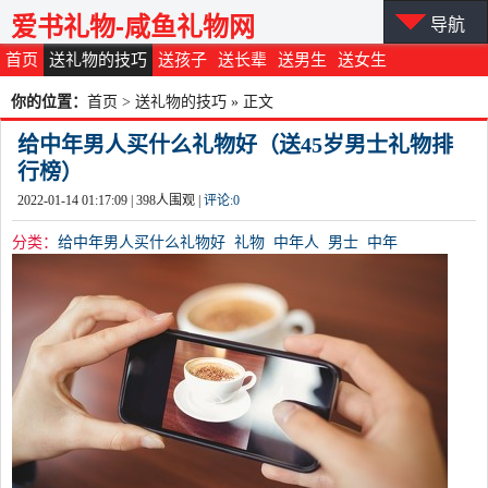
爱书礼物-咸鱼礼物网
导航
首页
送礼物的技巧
送孩子
送长辈
送男生
送女生
你的位置：
首页
>
送礼物的技巧
» 正文
给中年男人买什么礼物好（送45岁男士礼物排
行榜）
2022-01-14 01:17:09 |
398
人围观 |
评论:
0
分类：
给中年男人买什么礼物好
礼物
中年人
男士
中年