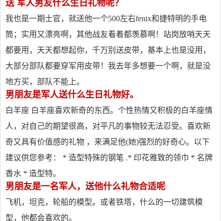
送 军人男友什么生日礼物呢？
我也是一期士官，就送他一个500左右fenix和捷特明的手电
筒；实用又漂亮啊，其他战友看着都羡慕啊！站岗放哨天天
都要用，天天都想起你，千万别送皮带，基本上也是没用，
大部分部队都要穿军用皮带！我去年多想要一个啊，就是没
地方买，部队不能上。
男朋友是军人送什么生日礼物好。
白羊座 白羊座喜欢新奇的东西。个性热情又积极的白羊座情
人，对自己的期望很高，对平凡的事物较无法忍受。喜欢新
奇又具有价值感的礼物 ，来满足他(她)强烈的好奇心。以下
建议供您参考： * 造型特殊的钢笔 .* 印花雅致的领巾 * 名牌
香水 * 造型特。
男朋友是一名军人，送他什么礼物合适呢
飞机，坦克，轮船的模型。或者铁塔，什么的一切建筑模
型，他都会喜欢的。