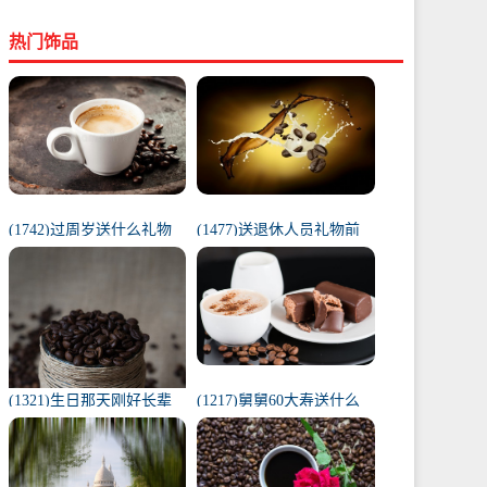
热门饰品
(1742)过周岁送什么礼物
(1477)送退休人员礼物前
好（1岁宝宝礼物排行榜）
十件排名（工会退休纪念
品范围）
(1321)生日那天刚好长辈
(1217)舅舅60大寿送什么
去世（父亲在我生日去世
礼物（舅舅60岁十大最佳
意味着）
礼物排行榜）