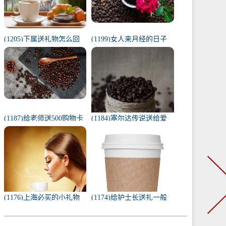
(1205)下属送礼物怎么回
(1199)女人来月经的日子
复（下属给我送礼我该如
代表什么（1一31日月经代
何回复）
表心情）
(1187)给老师送500购物卡
(1184)塞尔达传说送给爱
少吗（给老师送500还是
人的礼物（塞尔达茨琪米
1000）
任务100只蚱蜢）
(1176)上海必买的小礼物
(1174)给护士长送礼一般
（去上海必带的纪念品）
送什么合适（送护士长最
实用的东西）