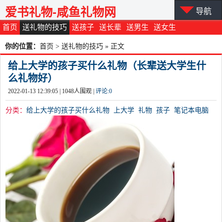
爱书礼物-咸鱼礼物网
导航
首页
送礼物的技巧
送孩子
送长辈
送男生
送女生
你的位置：
首页
>
送礼物的技巧
» 正文
给上大学的孩子买什么礼物（长辈送大学生什
么礼物好）
2022-01-13 12:39:05 |
1048
人围观 |
评论:
0
分类：
给上大学的孩子买什么礼物
上大学
礼物
孩子
笔记本电脑