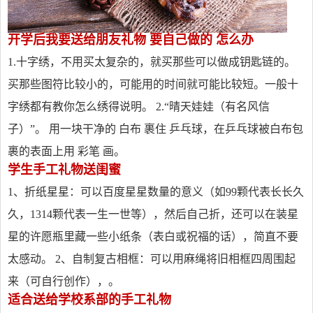
开学后我要送给朋友礼物 要自己做的 怎么办
1.十字绣，不用买太复杂的，就买那些可以做成钥匙链的。
买那些图符比较小的，可能用的时间就可能比较短。一般十
字绣都有教你怎么绣得说明。 2.“晴天娃娃（有名风信
子）”。 用一块干净的 白布 裹住 乒乓球，在乒乓球被白布包
裹的表面上用 彩笔 画。
学生手工礼物送闺蜜
1、折纸星星：可以百度星星数量的意义（如99颗代表长长久
久，1314颗代表一生一世等），然后自己折，还可以在装星
星的许愿瓶里藏一些小纸条（表白或祝福的话），简直不要
太感动。 2、自制复古相框：可以用麻绳将旧相框四周围起
来（可自行创作），。
适合送给学校系部的手工礼物