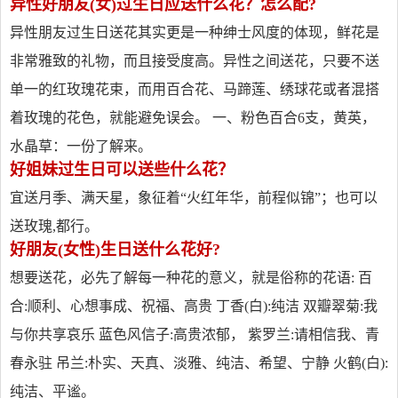
异性好朋友(女)过生日应送什么花？怎么配?
异性朋友过生日送花其实更是一种绅士风度的体现，鲜花是
非常雅致的礼物，而且接受度高。异性之间送花，只要不送
单一的红玫瑰花束，而用百合花、马蹄莲、绣球花或者混搭
着玫瑰的花色，就能避免误会。 一、粉色百合6支，黄英，
水晶草：一份了解来。
好姐妹过生日可以送些什么花？
宜送月季、满天星，象征着“火红年华，前程似锦”；也可以
送玫瑰,都行。
好朋友(女性)生日送什么花好?
想要送花，必先了解每一种花的意义，就是俗称的花语: 百
合:顺利、心想事成、祝福、高贵 丁香(白):纯洁 双瓣翠菊:我
与你共享哀乐 蓝色风信子:高贵浓郁， 紫罗兰:请相信我、青
春永驻 吊兰:朴实、天真、淡雅、纯洁、希望、宁静 火鹤(白):
纯洁、平谧。