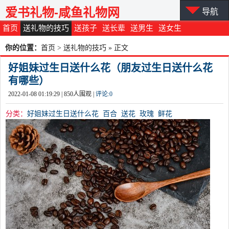
爱书礼物-咸鱼礼物网
导航
首页
送礼物的技巧
送孩子
送长辈
送男生
送女生
你的位置：
首页
>
送礼物的技巧
» 正文
好姐妹过生日送什么花（朋友过生日送什么花
有哪些）
2022-01-08 01:19:29 |
850
人围观 |
评论:
0
分类：
好姐妹过生日送什么花
百合
送花
玫瑰
鲜花