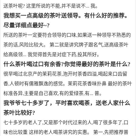
送茶叶呢? 这里所说的不能,并不是说不... 我。
我想买一点高级的茶叶送领导。有什么好的推荐。
尽量详细点最好~?
所送的茶叶一定要符合领导的口味,如果送一种领导不熟悉的
茶的话,风险比较大。 第二就是讲究牌子跟名气,送高级茶叶
给高级领... 我觉得首先是对症下药,投其所好。
什么茶叶喝过口有余香?你觉得最好的茶叶是什么?
很早喝过北京产的茉莉花茶,泡开时茶香四溢,喝起来口齿留
香,人顿时有儒雅飘逸的感觉。茉莉花茶香味扑鼻 最好的茶叶
标准各异,主要是自己喜欢,有的爱绿茶,有... 普。
我爷爷七十多岁了，平时喜欢喝茶，送老人家什么
茶叶比较好?
七十多岁的老人了,又是那个时代过来的人,喝了很多年了,口
味也比较重 这样的老人喝茶讲究的实惠。 第一,先把推荐普