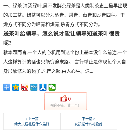
一、绿茶 清汤绿叶,属不发酵茶绿茶是人类制茶史上最早出现
的加工茶。绿茶可以分为晒青、烘青、蒸青和炒青四种。干
燥方式不同分为晒青和烘青;杀青方式不同分为。
送茶叶给领导，怎么说才能让领导知道茶叶很贵
呢?
就本题而言,一个人的心机用到这个份上基本没什么前途,一个
人这样算计的话也只能穷途末路。 言行举止是体现每个人自
身形象修为的镜子,凡音之起,由人心生。送...
0
写的不错，赞一个！
< 上一篇
下一篇 >
给大夫送礼送什么最好
女孩送什么礼物好