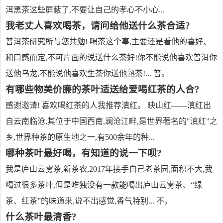
洱黑茶这些屏蔽了,不要让自己的孝心不小心...
我老丈人喜欢喝茶，请问给他送什么茶合适?
普洱茶研究所与您共勉! 喝茶这个事,主要还是看他的喜好、
和口感而定,不可片面的说送什么茶好!你不能说他喜欢普洱你
送他乌龙,不能说他喜欢生茶你送他熟茶!... 普。
有哪些物美价廉的茶叶适送给爱喝红茶的人合?
感谢邀请! 喜欢喝红茶的人我推荐滇红。 映山红——滇红出
自云南临沧,其位于中国西南,澜沧江畔,是世界著名的"滇红"之
乡,世界种茶的原生地之一,有500余年的种...
哪种茶叶最好喝，有知道的说一下呗?
我是庐山云雾茶,新茶农,2017年接手自己老茶园,面积不大,我
喝过很多茶叶,但是唯独没有一款能喝出庐山云雾茶、“绿
茶、红茶”的味道来,说不出感觉,香气特别... 不。
什么茶叶最清香?