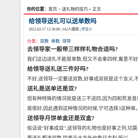
你的位置：
首页
>
送礼物的技巧
» 正文
给领导送礼可以送单数吗
2022-02-17 12:36:08 |
142
人围观 |
评论:
0
分类：
双数
单数
领导
去领导家一般带三样样礼物合适吗?
我们这边送礼不能是单数,但又不会拿四样,寓意不好
给领导送礼送三件好吗?
不好,送领导一定要送双数,好事成双就是这个含义,
送礼是送单还是双?
但有种特殊的情况就是送三不送四,因为四和死发音是
是很好,因此遇到这种情况的时候,宁可选择3这种单
送领导月饼单盒还是双盒?
俗话说“好事成双”,送领导的礼物也是好事之列,切
要送礼都选双数,除表示大方外也象征吉利,所以。