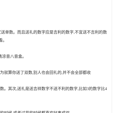
宜送单数。而且送礼的数字应是吉利的数字,不宜送不吉利的数
看。
清凉音八音盒。
为就算你送了双数,别人也会回礼的,并不会全部都收
数。其次,送礼是送吉祥数字不送不利的数字,比如3的数字比4
。
年的时候,或者过节的时候都喜欢好事成双