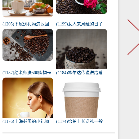
(1205)下属送礼物怎么回
(1199)女人来月经的日子
复（下属给我送礼我该如
代表什么（1一31日月经代
何回复）
表心情）
(1187)给老师送500购物卡
(1184)塞尔达传说送给爱
少吗（给老师送500还是
人的礼物（塞尔达茨琪米
1000）
任务100只蚱蜢）
(1176)上海必买的小礼物
(1174)给护士长送礼一般
（去上海必带的纪念品）
送什么合适（送护士长最
实用的东西）