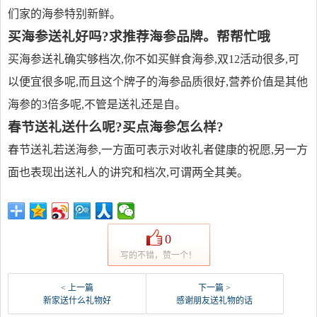
们家的海参特别新鲜。
买海参送礼好吗?求推荐海参品牌。帮帮忙哦
买海参送礼确实够档次,你不如买鲜食海参,双12活动很多,可
以便宜很多呢,而且这个牌子的海参品质很好,营养价值是其他
海参的3倍多呢,不管是送礼还是自。
春节送礼送什么呢?买点海参怎么样?
春节送礼若送海参,一方面可表示对收礼者健康的祝愿,另一方
面也表现出送礼人的讲究和档次,可谓两全其美。
0
写的不错，赞一个！
< 上一篇
下一篇 >
新家送什么礼物好
感谢朋友送礼物的话