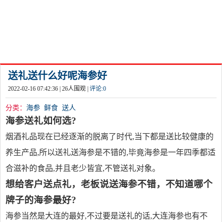
送礼送什么好呢海参好
2022-02-16 07:42:36 |
26
人围观 |
评论:
0
分类：
海参
鲜食
送人
海参送礼如何选?
烟酒礼品现在已经逐渐的脱离了时代,当下都是送比较健康的
养生产品,所以送礼送海参是不错的,毕竟海参是一年四季都适
合滋补的食品,并且老少皆宜,不管送礼对象。
想给客户送点礼，老板说送海参不错，不知道哪个
牌子的海参最好?
海参当然是大连的最好,不过要是送礼的话,大连海参也有不