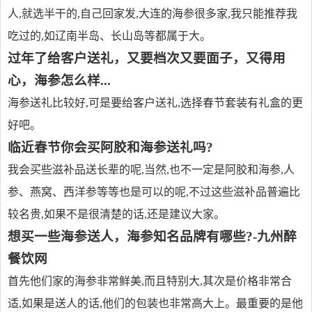
人,就选半干的,自己回家发,大连的海参很多家,我只能推荐我
吃过的,如辽南半岛、长山岛等都属于大。
过年了给客户送礼，又要档次又要面子，又得用
心，海参怎么样...
海参送礼比较好,可是要给客户送礼,选择春节套装有礼盒的更
好吧。
临近春节你会买阿胶和海参送礼吗?
我会买些滋补品送长辈的呢,当然,也不一定是阿胶和海参,人
参、燕窝、西洋参等等也是可以的呢,不过这些滋补品普遍比
较名贵,如果不是很清楚的话,还是建议大家。
想买一些海参送人，海参知名品牌有哪些?-九州醉
餐饮网
首先他们家的海参非常鲜美,而且特别大,其次是价格非常合
适,如果是送人的话,他们的包装也非常高大上。最重要的是他