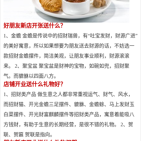
好朋友新店开张送什么？
1、金蟾 金蟾是传说中的招财瑞兽，有“吐宝发财，财源广进”
的美好寓意，所以如果想要为朋友送去财源的话，不妨选一
款招财金蟾摆件，简洁美观，让朋友事业顺利，财源滚滚
来。 2、聚宝盆 聚宝盆是财神的宝物，如碗如兜，招财聚
气。而貔貅以四面八方。
店铺开业送什么礼物好？
1、招财类产品 做生意之人都非常重视运气、财气、风水，
而招财猫、开光金蟾三足摆件、貔貅、金蟾蜍、马上发财玉
白菜摆件、开光财富麒麟摆件等招财类产品，寓意着能吸八
方钱财，有助于生意的长期经营，是很不错的礼物。 2、贺
联、贺匾 贺联是指向。