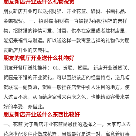
朋友新店开业送什么礼物祝贺
朋友新店开业可以送招财猫、开业花篮、貔貅、书画礼品、
金蟾祝贺。 一、招财猫 招财猫一直被视为招财招福的吉祥
物，招财猫的神情可爱、讨喜，供奉在家里或者建材店里，
能招来福气与财运。所以送这样一款寓意吉祥的礼物作为朋
友新店开业的庆典礼。
朋友的餐厅开业送什么礼物好
朋友开餐厅送礼推荐： 01、贺联、贺匾。 新店开业送贺联、
贺匾是不错的开业贺礼，可以围绕该店的经营特点，送几幅
贺联或一副贺匾，贺匾一般挂在店堂中引人注目的地方，使
人过目不忘，从而给店家带来喜庆之色，也能给顾客带来美
好的享受，亦借此。
朋友新店开业送什么东西比较好
一、花篮 对于新店开业花篮是最佳的选择之一，大家可以去
花店搭配多种花做成花篮，当然最好是送一对，寓意着好事