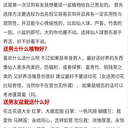
这是第一次见到有女孩想要送一盆植物给自己男友的。 首先
选择方法要选较为出名但又容易买到并且具有一定实用性与
观赏性，并且能令心情愉悦的，比如仙人球，芦荟，竹类的
一些。小盆的即可。大的你也搬不动。选择仙人球首先易于
养活，好不好看不说。
送男士什么植物好？
喜欢什么送什么呗 不过如果是单身男人，最好送好养的东西
像仙人类多肉类的，防辐射，或者绿萝、富贵竹、铜钱草之
类的 又好养活寓意也很好 建议最好不要送切花（女送男切花
比较奇怪，当然你不在意也无所谓）， 如果是暗恋的话可以
考虑蓬蒿菊（玛。
送男友盆栽送什么好
花言花语大全 红掌：大展宏图 白掌：一帆风顺 蝴蝶兰：我
爱你 马蹄莲：永结同心，吉祥如意 勿忘我：浓情厚意，永恒