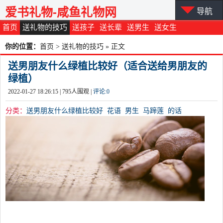
爱书礼物-咸鱼礼物网
导航
首页
送礼物的技巧
送孩子
送长辈
送男生
送女生
你的位置：
首页
>
送礼物的技巧
» 正文
送男朋友什么绿植比较好（适合送给男朋友的
绿植）
2022-01-27 18:26:15 |
795
人围观 |
评论:
0
分类：
送男朋友什么绿植比较好
花语
男生
马蹄莲
的话