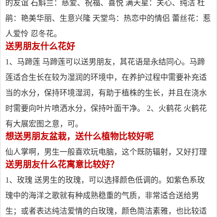
的友谊 石斛兰：慈爱、祝福、喜悦 满天星：关心、纯洁 杜
鹃：艳美华丽、生意兴隆 天堂鸟：热恋中的情侣 蕾丝花：惹
人爱怜 忍冬花。
送男朋友什么花好
1、马蹄莲 马蹄莲可以送男朋友，其花语是永结同心。马蹄
莲适合生长在较为湿润的环境中，在养护过程中需要补充适
当的水分，保持环境湿润，有助于植株的生长，并且在浇水
时需要向叶片喷洒水分，保持叶面干净。 2、火鹤花 火鹤花
有大展宏图之意，可。
想送男朋友盆栽，送什么植物比较好呢
仙人掌啊，男生一般喜欢玩电脑，这个既防辐射，又好打理
送男朋友什么花寓意比较好？
1、玫瑰 送男生的玫瑰，可以选择颜色低调的。如紫色系玫
瑰中的海洋之歌就有种成熟稳重的气质，非常适合送给男
生；或者表达纯洁爱情的白玫瑰，颜色简洁素雅，也比较适