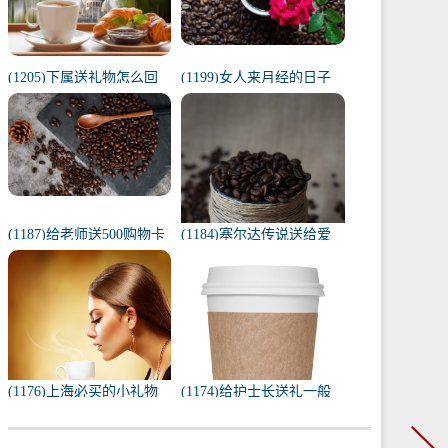
(1205)下属送礼物怎么回
(1199)女人来月经的日子
复（下属给我送礼我该如
代表什么（1一31日月经代
何回复）
表心情）
(1187)给老师送500购物卡
(1184)塞尔达传说送给爱
少吗（给老师送500还是
人的礼物（塞尔达茨琪米
1000）
任务100只蚱蜢）
(1176)上海必买的小礼物
(1174)给护士长送礼一般
（去上海必带的纪念品）
送什么合适（送护士长最
实用的东西）