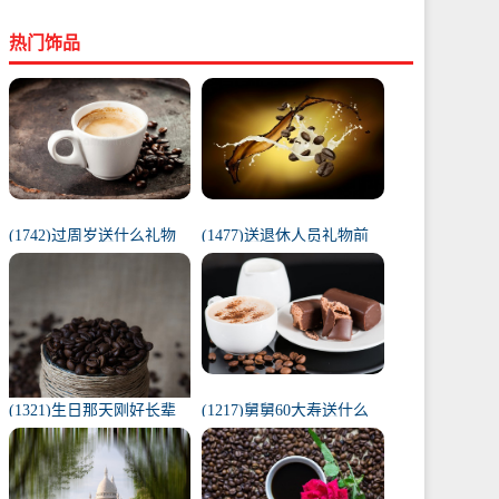
热门饰品
(1742)过周岁送什么礼物
(1477)送退休人员礼物前
好（1岁宝宝礼物排行榜）
十件排名（工会退休纪念
品范围）
(1321)生日那天刚好长辈
(1217)舅舅60大寿送什么
去世（父亲在我生日去世
礼物（舅舅60岁十大最佳
意味着）
礼物排行榜）