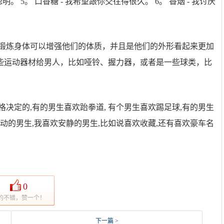
。 5。 口香糖 - 我希望跟你交往得很久。 6。 香烟 - 我讨厌
为锻炼身体可以增强他们的体质，并且是他们的外形看起来更加
些运动器材给男人，比如哑铃、握力器，或者是一些球类，比
决定的,有的男生喜欢跆拳道, 有个男生喜欢踢足球,有的男生
动的男生,我喜欢安静的男生,比如说喜欢收藏,还有喜欢豪车名
0
的不错，赞一个！
下一篇 >