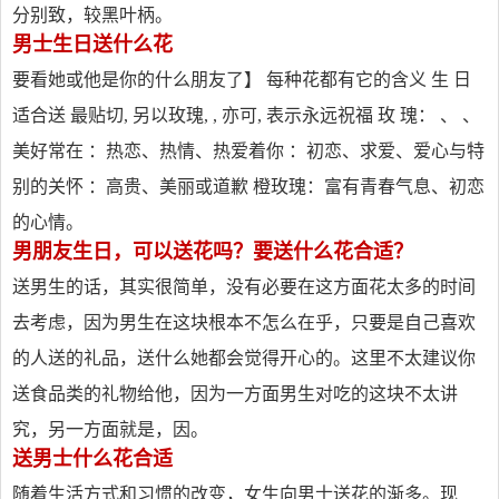
分别致，较黑叶柄。
男士生日送什么花
要看她或他是你的什么朋友了】 每种花都有它的含义 生 日
适合送 最贴切, 另以玫瑰, , 亦可, 表示永远祝福 玫 瑰： 、 、
美好常在 ：热恋、热情、热爱着你 ：初恋、求爱、爱心与特
别的关怀 ：高贵、美丽或道歉 橙玫瑰：富有青春气息、初恋
的心情。
男朋友生日，可以送花吗？要送什么花合适？
送男生的话，其实很简单，没有必要在这方面花太多的时间
去考虑，因为男生在这块根本不怎么在乎，只要是自己喜欢
的人送的礼品，送什么她都会觉得开心的。这里不太建议你
送食品类的礼物给他，因为一方面男生对吃的这块不太讲
究，另一方面就是，因。
送男士什么花合适
随着生活方式和习惯的改变，女生向男士送花的渐多。现