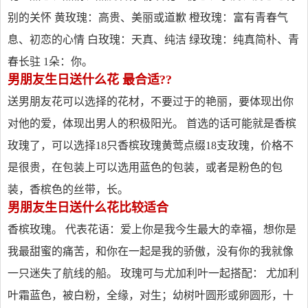
别的关怀 黄玫瑰：高贵、美丽或道歉 橙玫瑰：富有青春气
息、初恋的心情 白玫瑰：天真、纯洁 绿玫瑰：纯真简朴、青
春长驻 1朵：你。
男朋友生日送什么花 最合适??
送男朋友花可以选择的花材，不要过于的艳丽，要体现出你
对他的爱，体现出男人的积极阳光。 首选的话可能就是香槟
玫瑰了，可以选择18只香槟玫瑰黄莺点缀18支玫瑰，价格不
是很贵，在包装上可以选用蓝色的包装，或者是粉色的包
装，香槟色的丝带，长。
男朋友生日送什么花比较适合
香槟玫瑰。 代表花语：爱上你是我今生最大的幸福，想你是
我最甜蜜的痛苦，和你在一起是我的骄傲，没有你的我就像
一只迷失了航线的船。 玫瑰可与尤加利叶一起搭配： 尤加利
叶霜蓝色，被白粉，全缘，对生；幼树叶圆形或卵圆形，十