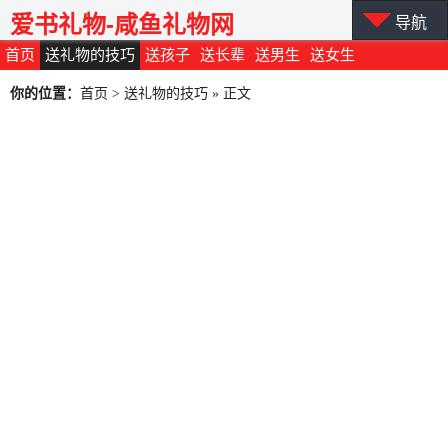
爱书礼物-咸鱼礼物网
导航
首页
送礼物的技巧
送孩子
送长辈
送男生
送女生
你的位置：
首页
>
送礼物的技巧
» 正文