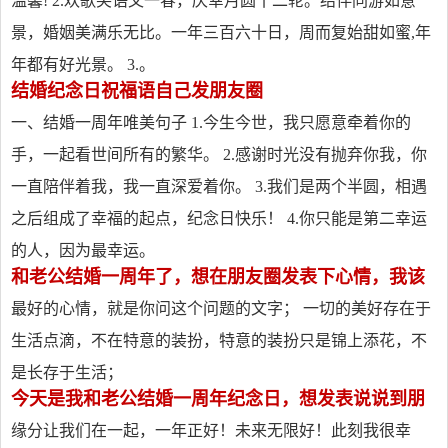
温馨! 2.欢歌笑语又一春，庆幸月圆十二轮。结伴同游如意
景，婚姻美满乐无比。一年三百六十日，周而复始甜如蜜,年
年都有好光景。 3.。
结婚纪念日祝福语自己发朋友圈
一、结婚一周年唯美句子 1.今生今世，我只愿意牵着你的
手，一起看世间所有的繁华。 2.感谢时光没有抛弃你我，你
一直陪伴着我，我一直深爱着你。 3.我们是两个半圆，相遇
之后组成了幸福的起点，纪念日快乐！ 4.你只能是第二幸运
的人，因为最幸运。
和老公结婚一周年了，想在朋友圈发表下心情，我该
最好的心情，就是你问这个问题的文字； 一切的美好存在于
生活点滴，不在特意的装扮，特意的装扮只是锦上添花，不
是长存于生活；
今天是我和老公结婚一周年纪念日，想发表说说到朋
缘分让我们在一起，一年正好！未来无限好！此刻我很幸