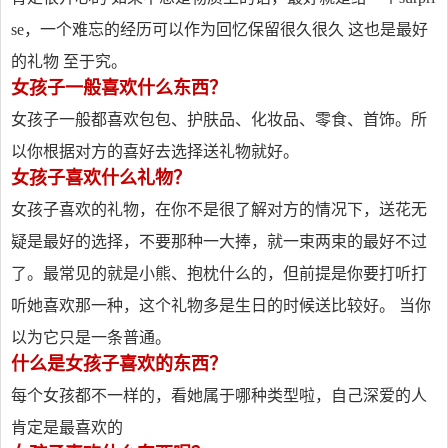
se，一个难忘的经历可以作为回忆保留很久很久 这也是最好
的礼物 至于究。
女孩子一般喜欢什么东西？
女孩子一般都喜欢包包、护肤品、化妆品、零食、首饰。所
以你根据对方的喜好去选择送礼物就好。
女孩子喜欢什么礼物？
女孩子喜欢的礼物，在你不是很了解对方的情况下，送花无
疑是最好的选择，不要那种一大捧，就一束两束的最好不过
了。最常见的就是小熊、抱枕什么的，但前提是你要打听打
听她喜欢那一种，这个礼物多是生日的时候送比较好。 当你
以为它只是一条普通。
什么是女孩子喜欢的东西？
每个女孩都不一样的，看她属于哪种类型啦，自己深爱的人
肯定是最喜欢的