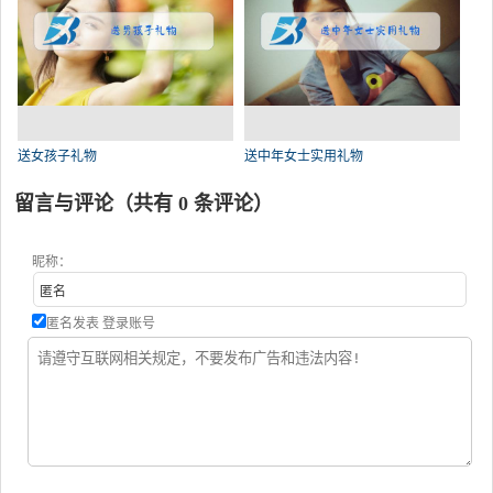
送女孩子礼物
送中年女士实用礼物
留言与评论（共有
0
条评论）
昵称：
匿名发表
登录账号