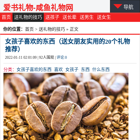
爱书礼物-咸鱼礼物网
导航
首页
送礼物的技巧
送孩子
送长辈
送男生
送女生
你的位置：
首页
>
送礼物的技巧
» 正文
女孩子喜欢的东西（送女朋友实用的20个礼物
推荐）
2022-01-11 02:01:09 |
92
人围观 |
评论:
0
分类：
女孩子喜欢的东西
喜欢
女孩子
东西
什么东西