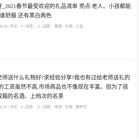
_2021春节最受欢迎的礼品清单 亮点:老人、小孩都能
用谁舒服 还有黑白两色
4:58 | 评论：
0
| 浏览：
12
| 话题：
都是
礼物
之选
老师送什么礼物好?求经验分享?我也有过给老师送礼的
己的工资虽然不高,市场商品也不像现在丰富。但为了孩
成箱的名酒、上档次的名茶
2:41 | 评论：
0
| 浏览：
12
| 话题：
老师
礼物
教师节