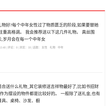
礼物好?每个中年女性过了物质匮乏的阶段,如果要替她
注重高格调。 我会推荐送以下这几件礼物。 真丝围
长,岁月会在每一个中年女
3:40 | 评论：
0
| 浏览：
18
| 话题：
女性
礼物
中年
适合送什么礼物_其它装修送吉祥物最好了,比如书招财
以作为摆设的物件都是比较好的。 一般除了送礼金,也有
餐具、桌椅、沙发、橱