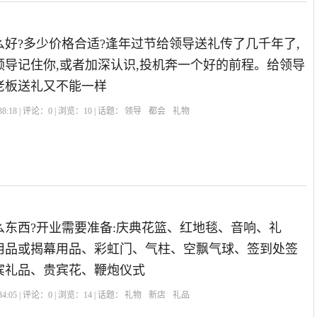
好?多少价格合适?逢年过节给领导送礼传了几千年了,
领导记住你,或者加深认识,投机奔一个好的前程。给领导
老板送礼又不能一样
8:18 | 评论：
0
| 浏览：
10
| 话题：
领导
都会
礼物
么东西?开业需要准备:庆典花篮、红地毯、音响、礼
用品或揭幕用品、彩虹门、气柱、空飘气球、签到处签
宾礼品、贵宾花、鞭炮仪式
4:05 | 评论：
0
| 浏览：
14
| 话题：
礼物
新店
礼品