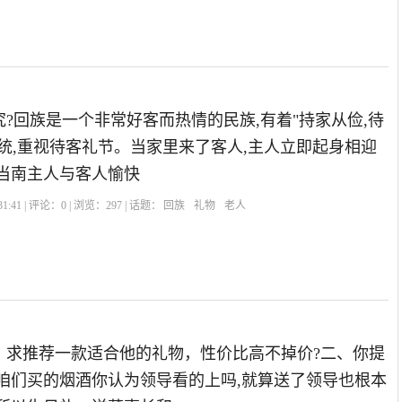
?回族是一个非常好客而热情的民族,有着"持家从俭,待
统,重视待客礼节。当家里来了客人,主人立即起身相迎
。当南主人与客人愉快
1:41 | 评论：
0
| 浏览：
297
| 话题：
回族
礼物
老人
，求推荐一款适合他的礼物，性价比高不掉价?二、你提
,咱们买的烟酒你认为领导看的上吗,就算送了领导也根本