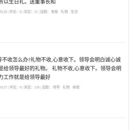
 所以生日礼。送董事长和
9:29 | 评论：
0
| 浏览：
21
| 话题：
老板
礼物
生日
导不收怎么办?礼物不收,心意收下。领导会明白诚心诚
是给领导最好的礼物。 礼物不收,心意收下。领导会明
努力工作就是给领导最好
4:57 | 评论：
0
| 浏览：
118
| 话题：
领导
礼物
体面