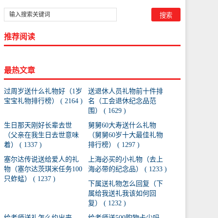
推荐阅读
最热文章
过周岁送什么礼物好（1岁
送退休人员礼物前十件排
宝宝礼物排行榜） ( 2164 )
名（工会退休纪念品范
围） ( 1629 )
生日那天刚好长辈去世
舅舅60大寿送什么礼物
（父亲在我生日去世意味
（舅舅60岁十大最佳礼物
着） ( 1337 )
排行榜） ( 1297 )
塞尔达传说送给爱人的礼
上海必买的小礼物（去上
物（塞尔达茨琪米任务100
海必带的纪念品） ( 1233 )
只蚱蜢） ( 1237 )
下属送礼物怎么回复（下
属给我送礼我该如何回
复） ( 1232 )
给老师送礼怎么约出来
给老师送500购物卡少吗