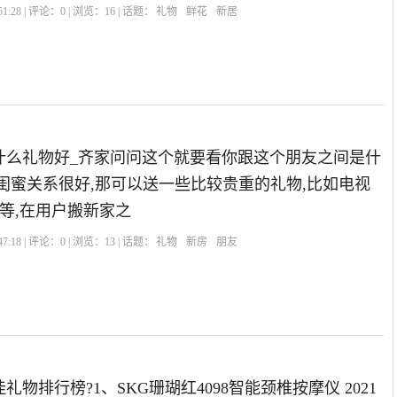
1:28 | 评论：
0
| 浏览：
16
| 话题：
礼物
鲜花
新居
什么礼物好_齐家问问这个就要看你跟这个朋友之间是什
闺蜜关系很好,那可以送一些比较贵重的礼物,比如电视
等等,在用户搬新家之
7:18 | 评论：
0
| 浏览：
13
| 话题：
礼物
新房
朋友
佳礼物排行榜?1、SKG珊瑚红4098智能颈椎按摩仪 2021