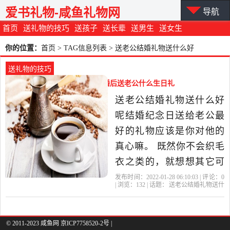
爱书礼物-咸鱼礼物网
导航
首页
送礼物的技巧
送孩子
送长辈
送男生
送女生
你的位置：
首页
> TAG信息列表 > 送老公结婚礼物送什么好
送礼物的技巧
送老公结婚礼物送什么好（结婚后送老公什么生日礼
物好）
送老公结婚礼物送什么好
呢结婚纪念日送给老公最
好的礼物应该是你对他的
真心嘛。 既然你不会织毛
衣之类的，就想想其它可
以让他温暖感动的礼物
发布时间：2022-01-28 06:10:03 | 评论：
0
| 浏览：
132
| 话题：
送老公结婚礼物送什
咯。 比如说，他一直想要
么好
礼物
老公
领结
皮带
又舍不得买的礼物啦，他
最喜欢的东西啦，或者是
© 2011-2023 咸鱼网 京ICP7758520-2号 |