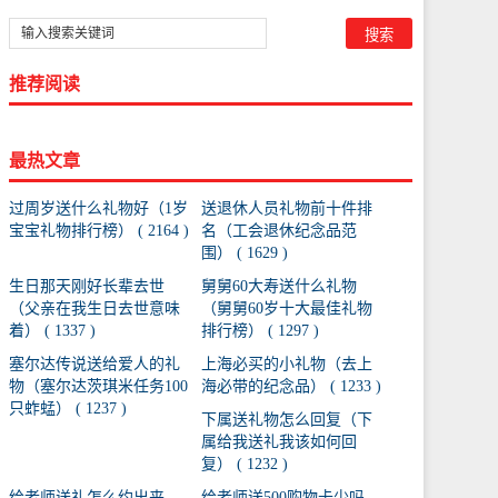
推荐阅读
最热文章
过周岁送什么礼物好（1岁
送退休人员礼物前十件排
宝宝礼物排行榜） ( 2164 )
名（工会退休纪念品范
围） ( 1629 )
生日那天刚好长辈去世
舅舅60大寿送什么礼物
（父亲在我生日去世意味
（舅舅60岁十大最佳礼物
着） ( 1337 )
排行榜） ( 1297 )
塞尔达传说送给爱人的礼
上海必买的小礼物（去上
物（塞尔达茨琪米任务100
海必带的纪念品） ( 1233 )
只蚱蜢） ( 1237 )
下属送礼物怎么回复（下
属给我送礼我该如何回
复） ( 1232 )
给老师送礼怎么约出来
给老师送500购物卡少吗