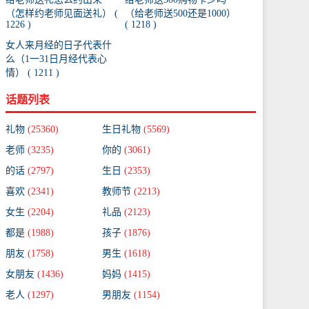
（怎样约老师见面送礼） (
（给老师送500还是1000）
1226 )
( 1218 )
女人来月经的日子代表什
么（1一31日月经代表心
情） ( 1211 )
话题列表
礼物
(25360)
生日礼物
(5569)
老师
(3235)
你的
(3061)
的话
(2797)
生日
(2353)
喜欢
(2341)
教师节
(2213)
女生
(2204)
礼品
(2123)
都是
(1988)
孩子
(1876)
朋友
(1758)
男生
(1618)
女朋友
(1436)
妈妈
(1415)
老人
(1297)
男朋友
(1154)