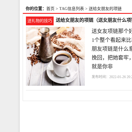
你的位置：
首页
> TAG信息列表 > 送给女朋友的项链
送给女朋友的项链（送女朋友什么项
送礼物的技巧
送女友项链那个
1个整个看起来
朋友项链是什么
挽回，把她套牢
就是你非
发布时间：2022-01-26 20:2
生