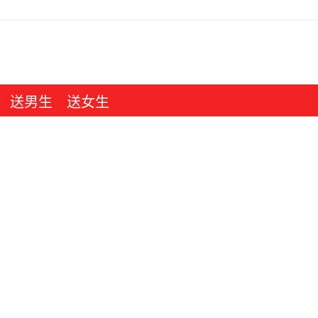
送男生
送女生