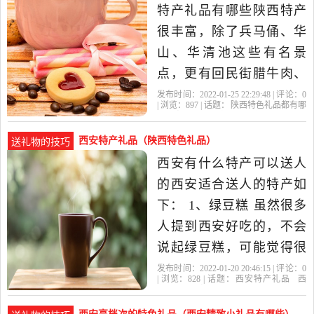
件，汴绣屏风，汴绣工艺
特产礼品有哪些陕西特产
品。陕西特色礼品有哪些
很丰富，除了兵马俑、华
秦始
山、华清池这些有名景
点，更有回民街腊牛肉、
油泼辣子、凉皮、肉夹馍
发布时间：2022-01-25 22:29:48 | 评论：
0
| 浏览：
897
| 话题：
陕西特色礼品都有哪
等等，这些都是传统特
些
陕西
礼品
特色
西安
产，最近几年陕西茶也有
西安特产礼品（陕西特色礼品）
送礼物的技巧
很名气：茯茶、天未然绞
西安有什么特产可以送人
股蓝、午子仙毫等陕西特
的西安适合送人的特产如
色礼品有哪些秦始皇陵兵
下： 1、绿豆糕 虽然很多
马俑铜车马，蓝田玉，陕
人提到西安好吃的，不会
说起绿豆糕，可能觉得很
普通吧，但其实还是值得
发布时间：2022-01-20 20:46:15 | 评论：
0
| 浏览：
828
| 话题：
西安特产礼品
西
推荐的。口味比较多，有
安
特产
陕西
有什么
葡萄味、花生味、核桃