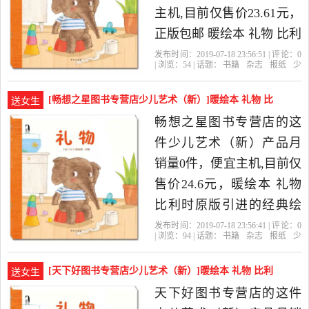
也叫油.
主机,目前仅售价23.61元，
正版包邮 暖绘本 礼物 比利
时原版引进的经典绘本，
发布时间：2019-07-18 23:56:51 | 评论：
0
| 浏览：
54
| 话题：
书籍
杂志
报纸
少
精美的画质和可爱的绘本
儿艺术（新）
读买天下图书专营店
礼
物
西安
曲江
角色让人爱 西纳顿文/图 左
[畅想之星图书专营店少儿艺术（新）]暖绘本 礼物 比
送女生
右脑开发 书籍排行榜是
利时原月销量0件仅售24.6元
畅想之星图书专营店的这
2019年读买天下图书专营
件少儿艺术（新）产品月
店精选书籍,杂志,报纸当中
销量0件，便宜主机,目前仅
性价比很高的少儿艺术
售价24.6元，暖绘本 礼物
（新），由北京发货。
比利时原版引进的经典绘
本，精美的画质和可爱的
发布时间：2019-07-18 23:56:41 | 评论：
0
| 浏览：
94
| 话题：
书籍
杂志
报纸
少
绘本角色让人爱不 书店 西
儿艺术（新）
畅想之星图书专营店
西
安
礼物
曲江
安出版社 左右脑开发书籍
[天下好图书专营店少儿艺术（新）]暖绘本 礼物 比利
送女生
书是2019年畅想之星图书
时原月销量0件仅售24元
天下好图书专营店的这件
专营店精选书籍,杂志,报纸