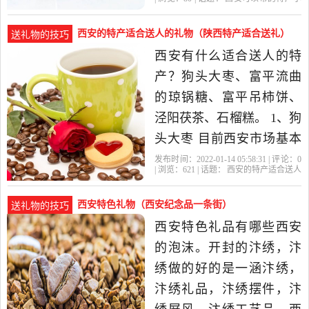
如意、五谷丰登、人畜平
礼品
西安
有什么
狗头
羊肉
安之意，曾经也是古代祭
西安的特产适合送人的礼物（陕西特产适合送礼）
送礼物的技巧
祀活动中的一种表演。脸
西安有什么适合送人的特
谱是传统戏曲中赏面部化
产？狗头大枣、富平流曲
妆的一种程式，主要用于
的琼锅糖、富平吊柿饼、
净角儿，这种
泾阳茯茶、石榴糕。 1、狗
头大枣 目前西安市场基本
上是以新疆和田枣冒充陕
发布时间：2022-01-14 05:58:31 | 评论：
0
| 浏览：
621
| 话题：
西安的特产适合送人
西狗头大枣 购买正宗狗头
的礼物
西安
送人
陕西
特产
大枣、黄河滩枣等要去陕
西安特色礼物（西安纪念品一条街）
送礼物的技巧
北。您在西安市可以去华
西安特色礼品有哪些西安
润万家超市、人人乐超
的泡沫。开封的汴绣，汴
市，或者去一些特产专营
绣做的好的是一涵汴绣，
店。 2、.
汴绣礼品，汴绣摆件，汴