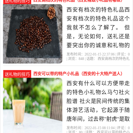
西安高档次的特色礼品（西安精致小礼品有哪些）
送礼物的技巧
味… 选择性还是很强的。
西安有档次的特色礼品西
2、油泼辣子 油泼辣子是陕
安有档次的特色礼品这个
西著名的特色美食之一，
我就不怎么了解了。 但
也叫油.
是，无论如何，送礼还是
要突出你的诚意和礼物的
品质的。 想要送到适合的
发布时间：2022-01-15 22:37:06 | 评论：
0
| 浏览：
848
| 话题：
西安高档次的特色礼
礼物，你可以在待客九品
品
西安
礼品
凤翔
特色
根据你的需求一对一的定
西安可以带的特产小礼品（西安的十大特产送人）
送礼物的技巧
制一款适合对方专属礼
西安有什么可以方便带走
品，平时我送人特别贵重
的特色小礼物么马勺社火
的礼物都是从这里定制
脸谱 社火是民间传统的集
的！这里...西安特
体游艺活动，它起源于随
唐年间，过去称"射虎"是取
其以正压邪，和祈求万事
发布时间：2022-01-15 08:11:04 | 评论：
0
| 浏览：
80
| 话题：
西安可以带的特产小