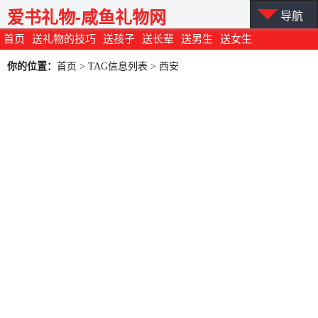
爱书礼物-咸鱼礼物网
导航
首页
送礼物的技巧
送孩子
送长辈
送男生
送女生
你的位置：
首页
> TAG信息列表 > 西安