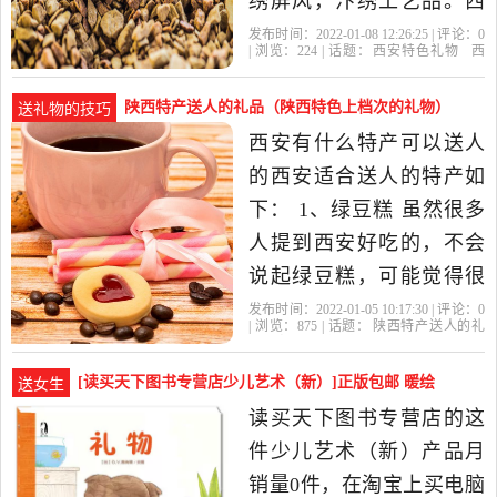
绣屏风，汴绣工艺品。西
安有什么可以方便带走的
发布时间：2022-01-08 12:26:25 | 评论：
0
| 浏览：
224
| 话题：
西安特色礼物
西
特色小礼物么马勺社火脸
安
有什么
特色
礼品
谱 社火是民间传统的集体
陕西特产送人的礼品（陕西特色上档次的礼物）
送礼物的技巧
游艺活动，它起源于随唐
西安有什么特产可以送人
年间，过去称"射虎"是取其
的西安适合送人的特产如
以正压邪，和祈求万事如
下： 1、绿豆糕 虽然很多
意、五谷丰登
人提到西安好吃的，不会
说起绿豆糕，可能觉得很
普通吧，但其实还是值得
发布时间：2022-01-05 10:17:30 | 评论：
0
| 浏览：
875
| 话题：
陕西特产送人的礼
推荐的。口味比较多，有
品
陕西
西安
特产
镇安
葡萄味、花生味、核桃
[读买天下图书专营店少儿艺术（新）]正版包邮 暖绘
送女生
味… 选择性还是很强的。
本 礼物 月销量0件仅售23.61元
读买天下图书专营店的这
2、油泼辣子 油泼辣子是陕
件少儿艺术（新）产品月
西著名的特色美食之一，
销量0件，在淘宝上买电脑