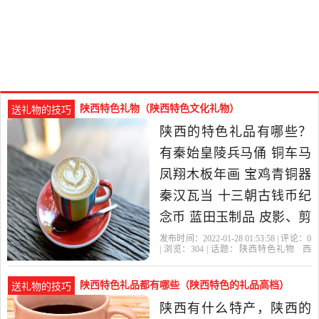
陕西特色礼物（陕西特色文化礼物）
送礼物的技巧
陕西的特色礼品有哪些？
有秦始皇陵兵马俑 铜车马
凤翔木板年画 宝鸡青铜器
秦汉瓦当 十三朝古钱币纪
念币 蓝田玉制品 皮影、剪
纸等。西安特色礼品有哪
发布时间：2022-01-28 01:53:58 | 评论：
0
| 浏览：
304
| 话题：
陕西特色礼物
西
些西安的泡沫。开封的汴
安
礼品
特色
有什么
绣，汴绣做的好的是一涵
陕西特色礼品都有哪些（陕西特色的礼品高档）
送礼物的技巧
汴绣，汴绣礼品，汴绣摆
陕西有什么特产，陕西的