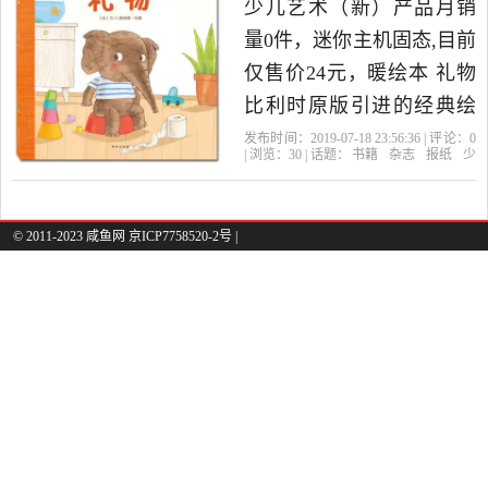
少儿艺术（新）产品月销
当中性价比很高的少儿艺
量0件，迷你主机固态,目前
术（新），由北京发货。
仅售价24元，暖绘本 礼物
比利时原版引进的经典绘
本，精美的画质和可爱的
发布时间：2019-07-18 23:56:36 | 评论：
0
| 浏览：
30
| 话题：
书籍
杂志
报纸
少
绘本角色让人爱不释 0-3岁
儿艺术（新）
天下好图书专营店
礼
物
西安
曲江
儿童宝宝全脑开发启智左
右脑智力是2019年天下好
© 2011-2023 咸鱼网 京ICP7758520-2号 |
图书专营店精选书籍,杂志,
报纸当中性价比很高的少
儿艺术（新），由北京发
货。