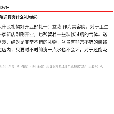
比较好
院送顾客什么礼物好）
人什么礼物好开业好礼一：盆栽 作为美容院，对于卫生
一家新店刚刚开业，也残留着一些装修过后的气体。送
盆栽，绝对是非常不错的礼物。盆景有非常不错的装饰
在店内，只要时不时的浇一点水也不会坏。对于还能吸
3:10 | 评论：
0
| 浏览：
459
| 话题：
美容院开张送什么礼物比较好
美容院
礼