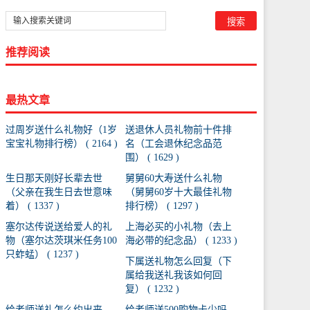
推荐阅读
最热文章
过周岁送什么礼物好（1岁
送退休人员礼物前十件排
宝宝礼物排行榜） ( 2164 )
名（工会退休纪念品范
围） ( 1629 )
生日那天刚好长辈去世
舅舅60大寿送什么礼物
（父亲在我生日去世意味
（舅舅60岁十大最佳礼物
着） ( 1337 )
排行榜） ( 1297 )
塞尔达传说送给爱人的礼
上海必买的小礼物（去上
物（塞尔达茨琪米任务100
海必带的纪念品） ( 1233 )
只蚱蜢） ( 1237 )
下属送礼物怎么回复（下
属给我送礼我该如何回
复） ( 1232 )
给老师送礼怎么约出来
给老师送500购物卡少吗